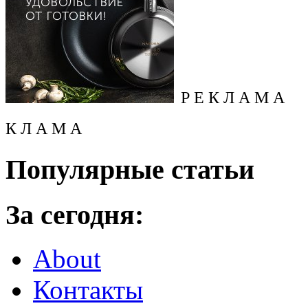
Р Е К Л А М А
К Л А М А
Популярные статьи
За сегодня:
About
Контакты