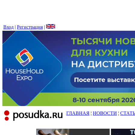
Вход
|
Регистрация
|
ГЛАВНАЯ
¦
НОВОСТИ
¦
СТАТ