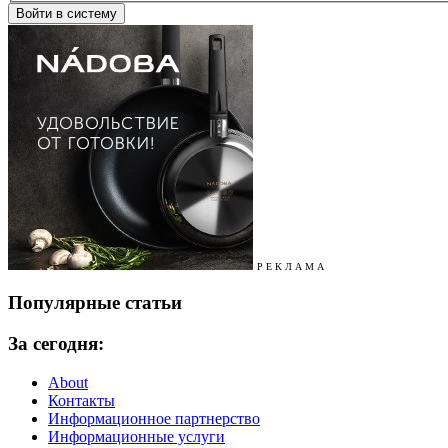
Р Е К Л А М А
Популярные статьи
За сегодня:
About
Контакты
Информационное партнерство
Информационные услуги