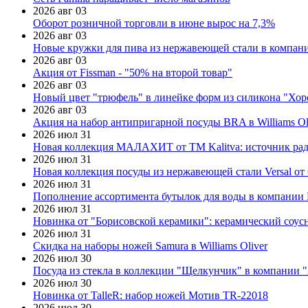
2026 авг 03
Оборот розничной торговли в июне вырос на 7,3%
2026 авг 03
Новые кружки для пива из нержавеющей стали в компан
2026 авг 03
Акция от Fissman - "50% на второй товар"
2026 авг 03
Новый цвет "трюфель" в линейке форм из силикона "Хор
2026 авг 03
Акция на набор антипригарной посуды BRA в Williams Ol
2026 июл 31
Новая коллекция МАЛАХИТ от ТМ Kalitva: источник радо
2026 июл 31
Новая коллекция посуды из нержавеющей стали Versal от 
2026 июл 31
Пополнение ассортимента бутылок для воды в компании E
2026 июл 31
Новинка от "Борисовской керамики": керамический соус
2026 июл 31
Скидка на наборы ножей Samura в Williams Oliver
2026 июл 30
Посуда из стекла в коллекции "Щелкунчик" в компании 
2026 июл 30
Новинка от TalleR: набор ножей Мотив TR-22018
2026 июл 30