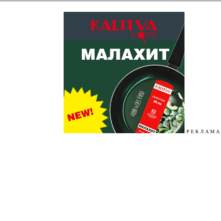
Р Е К Л А М А