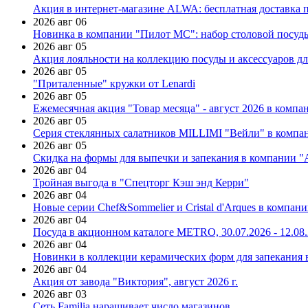
Акция в интернет-магазине ALWA: бесплатная доставка пр
2026 авг 06
Новинка в компании "Пилот МС": набор столовой посуды
2026 авг 05
Акция лояльности на коллекцию посуды и аксессуаров дл
2026 авг 05
"Приталенные" кружки от Lenardi
2026 авг 05
Ежемесячная акция "Товар месяца" - август 2026 в компа
2026 авг 05
Серия стеклянных салатников MILLIMI "Вейли" в компан
2026 авг 05
Скидка на формы для выпечки и запекания в компании 
2026 авг 04
Тройная выгода в "Спецторг Кэш энд Керри"
2026 авг 04
Новые серии Chef&Sommelier и Cristal d'Arques в компан
2026 авг 04
Посуда в акционном каталоге METRO, 30.07.2026 - 12.08
2026 авг 04
Новинки в коллекции керамических форм для запекания
2026 авг 04
Акция от завода "Виктория", август 2026 г.
2026 авг 03
Сеть Familia наращивает число магазинов