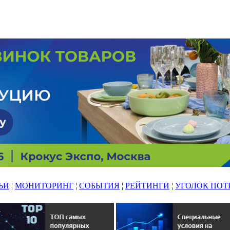
ЬИ
¦
МОНИТОРИНГ
¦
СОБЫТИЯ
¦
РЕЙТИНГИ
¦
УГОЛОК ПОТ