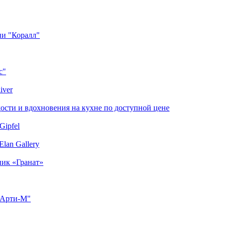
ии "Коралл"
с"
iver
сти и вдохновения на кухне по доступной цене
Gipfel
lan Gallery
ник «Гранат»
"Арти-М"