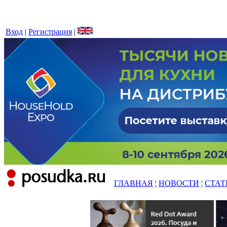
Вход
|
Регистрация
|
ГЛАВНАЯ
¦
НОВОСТИ
¦
СТАТ