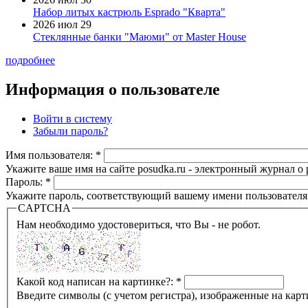
Набор литых кастрюль Esprado "Кварта"
2026 июл 29
Стеклянные банки "Маюми" от Master House
подробнее
Информация о пользователе
Войти в систему
Забыли пароль?
Имя пользователя:
*
Укажите ваше имя на сайте posudka.ru - электронный журнал о
Пароль:
*
Укажите пароль, соответствующий вашему имени пользователя
CAPTCHA
Нам необходимо удостовериться, что Вы - не робот.
Какой код написан на картинке?:
*
Введите символы (с учетом регистра), изображенные на карт