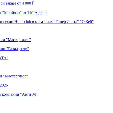
и заказе от 4 000 ₽
 "Монблан" от ТМ Appetite
я кухни Homeclub в магазинах "Гипер Лента" "О'Кей"
нии "Мастергласс"
ии "Гала-центр"
"АТА"
ии "Мастергласс"
.2026
 в компании "Арти-М"