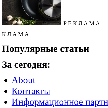
Р Е К Л А М А
К Л А М А
Популярные статьи
За сегодня:
About
Контакты
Информационное партн