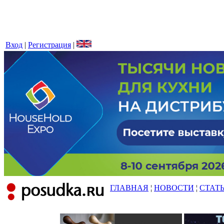
Вход
|
Регистрация
|
ГЛАВНАЯ
¦
НОВОСТИ
¦
СТАТ