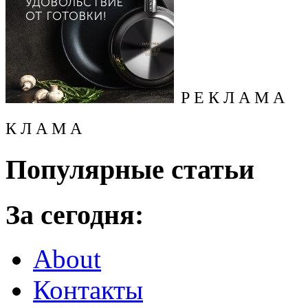
Р Е К Л А М А
К Л А М А
Популярные статьи
За сегодня:
About
Контакты