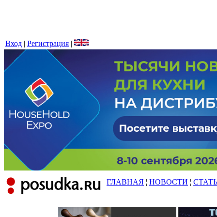
Вход
|
Регистрация
|
ГЛАВНАЯ
¦
НОВОСТИ
¦
СТАТ