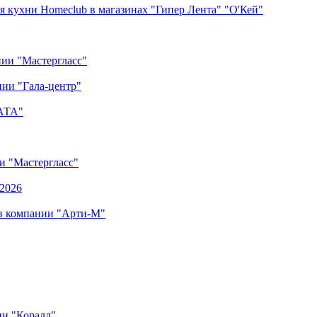
я кухни Homeclub в магазинах "Гипер Лента" "О'Кей"
нии "Мастергласс"
ии "Гала-центр"
"АТА"
ии "Мастергласс"
.2026
 в компании "Арти-М"
ии "Коралл"