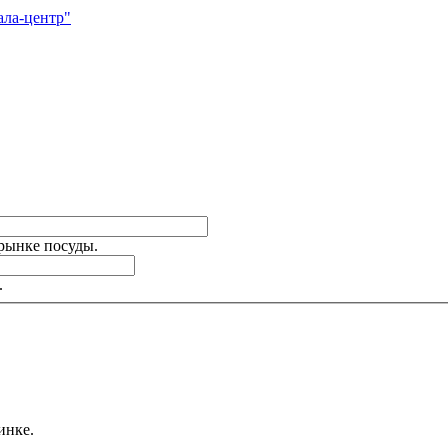
ала-центр"
 рынке посуды.
.
инке.