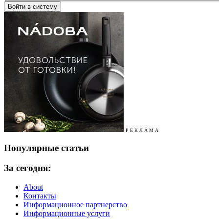
Р Е К Л А М А
Популярные статьи
За сегодня:
About
Контакты
Информационное партнерство
Информационные услуги