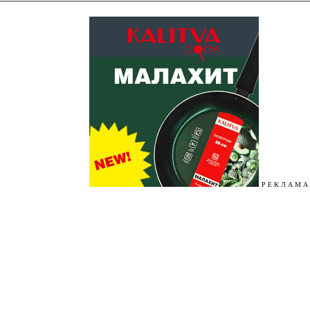
Р Е К Л А М А