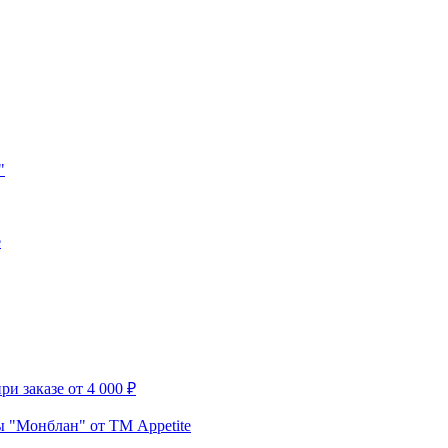
"
e
и заказе от 4 000 ₽
 "Монблан" от ТМ Appetite