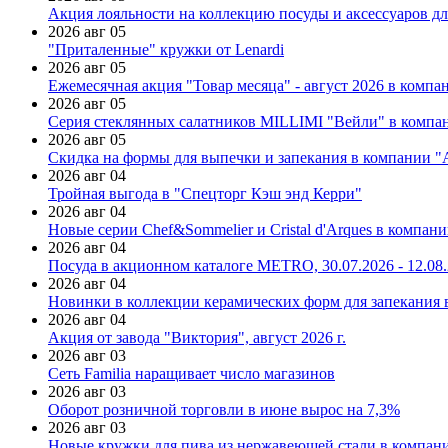
Акция лояльности на коллекцию посуды и аксессуаров дл
2026 авг 05
"Приталенные" кружки от Lenardi
2026 авг 05
Ежемесячная акция "Товар месяца" - август 2026 в компа
2026 авг 05
Серия стеклянных салатников MILLIMI "Вейли" в компан
2026 авг 05
Скидка на формы для выпечки и запекания в компании 
2026 авг 04
Тройная выгода в "Спецторг Кэш энд Керри"
2026 авг 04
Новые серии Chef&Sommelier и Cristal d'Arques в компан
2026 авг 04
Посуда в акционном каталоге METRO, 30.07.2026 - 12.08
2026 авг 04
Новинки в коллекции керамических форм для запекания
2026 авг 04
Акция от завода "Виктория", август 2026 г.
2026 авг 03
Сеть Familia наращивает число магазинов
2026 авг 03
Оборот розничной торговли в июне вырос на 7,3%
2026 авг 03
Новые кружки для пива из нержавеющей стали в компан