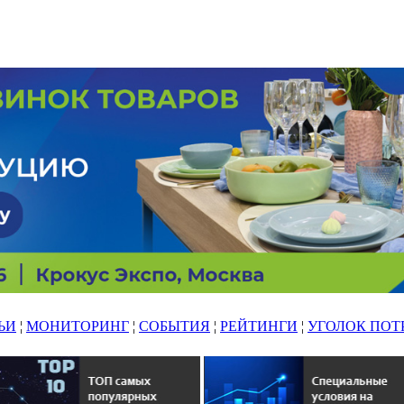
ЬИ
¦
МОНИТОРИНГ
¦
СОБЫТИЯ
¦
РЕЙТИНГИ
¦
УГОЛОК ПОТ