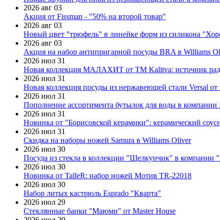
2026 авг 03
Акция от Fissman - "50% на второй товар"
2026 авг 03
Новый цвет "трюфель" в линейке форм из силикона "Хор
2026 авг 03
Акция на набор антипригарной посуды BRA в Williams Ol
2026 июл 31
Новая коллекция МАЛАХИТ от ТМ Kalitva: источник радо
2026 июл 31
Новая коллекция посуды из нержавеющей стали Versal от 
2026 июл 31
Пополнение ассортимента бутылок для воды в компании E
2026 июл 31
Новинка от "Борисовской керамики": керамический соус
2026 июл 31
Скидка на наборы ножей Samura в Williams Oliver
2026 июл 30
Посуда из стекла в коллекции "Щелкунчик" в компании 
2026 июл 30
Новинка от TalleR: набор ножей Мотив TR-22018
2026 июл 30
Набор литых кастрюль Esprado "Кварта"
2026 июл 29
Стеклянные банки "Маюми" от Master House
2026 июл 29