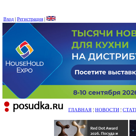
Вход
|
Регистрация
|
ГЛАВНАЯ
¦
НОВОСТИ
¦
СТАТ