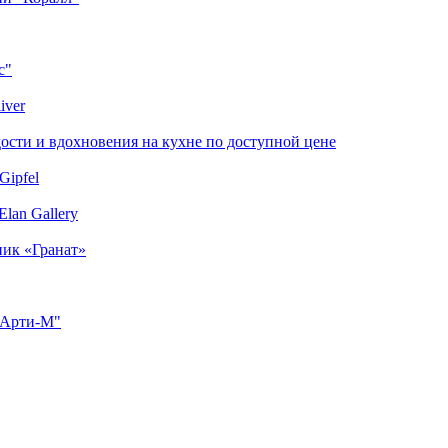
с"
iver
сти и вдохновения на кухне по доступной цене
Gipfel
lan Gallery
ник «Гранат»
"Арти-М"