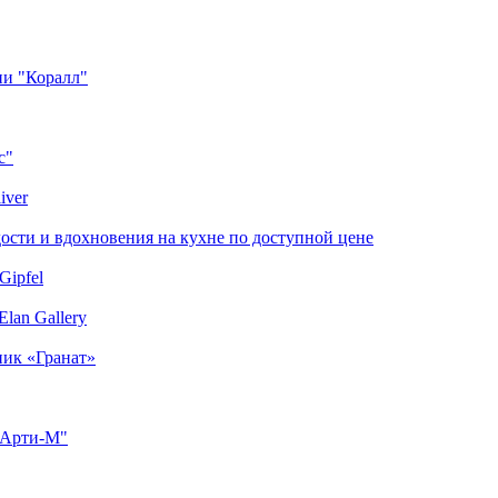
ии "Коралл"
с"
iver
сти и вдохновения на кухне по доступной цене
Gipfel
lan Gallery
ник «Гранат»
"Арти-М"