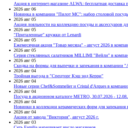
Акция в интернет-магазине ALWA: бесплатная доставка пр
2026 авг 06
Новинка в компании "Пилот МС": набор столовой посуды
2026 авг 05
Акция лояльности на коллекцию посуды и аксессуаров дл
2026 авг 05
"Приталенные" кружки от Lenardi
2026 авг 05
Ежемесячная акция "Товар месяца" - август 2026 в компа
2026 авг 05
Серия стеклянных салатников MILLIMI "Вейли" в компан
2026 авг 05
Скидка на формы для выпечки и запекания в компании 
2026 авг 04
Тройная выгода в "Спецторг Кэш энд Керри"
2026 авг 04
Новые серии Chef&Sommelier и Cristal d'Arques в компан
2026 авг 04
Посуда в акционном каталоге METRO, 30.07.2026 - 12.08
2026 авг 04
Новинки в коллекции керамических форм для запекания
2026 авг 04
Акция от завода "Виктория", август 2026 г.
2026 авг 03
Сеть Familia наращивает число магазинов