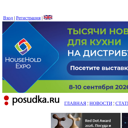
Вход
|
Регистрация
|
ГЛАВНАЯ
¦
НОВОСТИ
¦
СТАТ