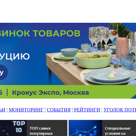
ЬИ
¦
МОНИТОРИНГ
¦
СОБЫТИЯ
¦
РЕЙТИНГИ
¦
УГОЛОК ПОТ