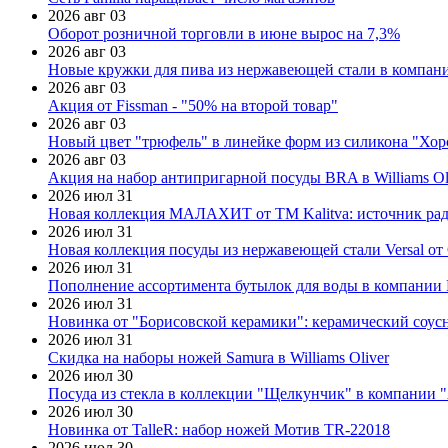
2026 авг 03
Оборот розничной торговли в июне вырос на 7,3%
2026 авг 03
Новые кружки для пива из нержавеющей стали в компан
2026 авг 03
Акция от Fissman - "50% на второй товар"
2026 авг 03
Новый цвет "трюфель" в линейке форм из силикона "Хор
2026 авг 03
Акция на набор антипригарной посуды BRA в Williams Ol
2026 июл 31
Новая коллекция МАЛАХИТ от ТМ Kalitva: источник радо
2026 июл 31
Новая коллекция посуды из нержавеющей стали Versal от 
2026 июл 31
Пополнение ассортимента бутылок для воды в компании E
2026 июл 31
Новинка от "Борисовской керамики": керамический соус
2026 июл 31
Скидка на наборы ножей Samura в Williams Oliver
2026 июл 30
Посуда из стекла в коллекции "Щелкунчик" в компании 
2026 июл 30
Новинка от TalleR: набор ножей Мотив TR-22018
2026 июл 30