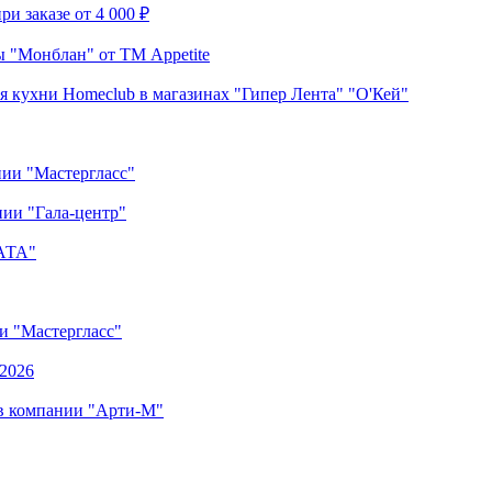
и заказе от 4 000 ₽
 "Монблан" от ТМ Appetite
я кухни Homeclub в магазинах "Гипер Лента" "О'Кей"
нии "Мастергласс"
ии "Гала-центр"
"АТА"
ии "Мастергласс"
.2026
 в компании "Арти-М"