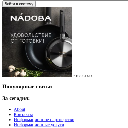
Р Е К Л А М А
Популярные статьи
За сегодня:
About
Контакты
Информационное партнерство
Информационные услуги