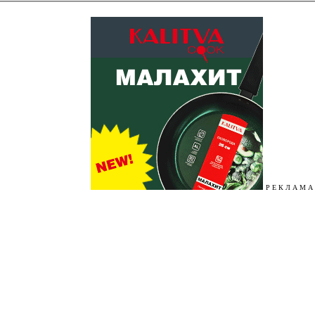
Р Е К Л А М А