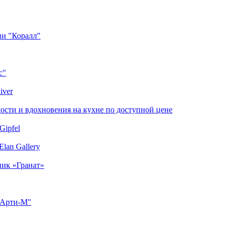
ии "Коралл"
с"
iver
сти и вдохновения на кухне по доступной цене
Gipfel
lan Gallery
ник «Гранат»
"Арти-М"