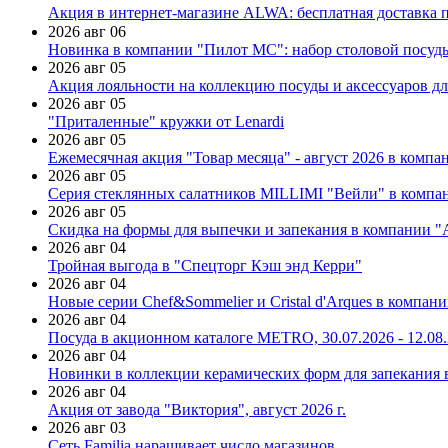
Акция в интернет-магазине ALWA: бесплатная доставка пр
2026 авг 06
Новинка в компании "Пилот МС": набор столовой посуды
2026 авг 05
Акция лояльности на коллекцию посуды и аксессуаров дл
2026 авг 05
"Приталенные" кружки от Lenardi
2026 авг 05
Ежемесячная акция "Товар месяца" - август 2026 в компа
2026 авг 05
Серия стеклянных салатников MILLIMI "Вейли" в компан
2026 авг 05
Скидка на формы для выпечки и запекания в компании 
2026 авг 04
Тройная выгода в "Спецторг Кэш энд Керри"
2026 авг 04
Новые серии Chef&Sommelier и Cristal d'Arques в компан
2026 авг 04
Посуда в акционном каталоге METRO, 30.07.2026 - 12.08
2026 авг 04
Новинки в коллекции керамических форм для запекания
2026 авг 04
Акция от завода "Виктория", август 2026 г.
2026 авг 03
Сеть Familia наращивает число магазинов