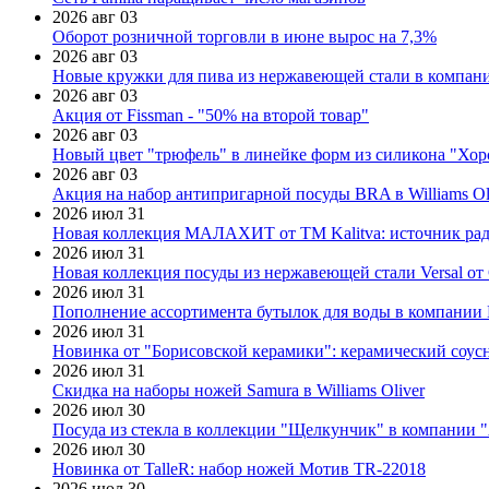
2026 авг 03
Оборот розничной торговли в июне вырос на 7,3%
2026 авг 03
Новые кружки для пива из нержавеющей стали в компан
2026 авг 03
Акция от Fissman - "50% на второй товар"
2026 авг 03
Новый цвет "трюфель" в линейке форм из силикона "Хор
2026 авг 03
Акция на набор антипригарной посуды BRA в Williams Ol
2026 июл 31
Новая коллекция МАЛАХИТ от ТМ Kalitva: источник радо
2026 июл 31
Новая коллекция посуды из нержавеющей стали Versal от 
2026 июл 31
Пополнение ассортимента бутылок для воды в компании E
2026 июл 31
Новинка от "Борисовской керамики": керамический соус
2026 июл 31
Скидка на наборы ножей Samura в Williams Oliver
2026 июл 30
Посуда из стекла в коллекции "Щелкунчик" в компании 
2026 июл 30
Новинка от TalleR: набор ножей Мотив TR-22018
2026 июл 30