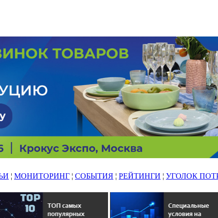
ЬИ
¦
МОНИТОРИНГ
¦
СОБЫТИЯ
¦
РЕЙТИНГИ
¦
УГОЛОК ПОТ