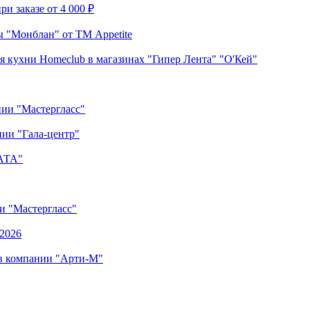
и заказе от 4 000 ₽
 "Монблан" от ТМ Appetite
я кухни Homeclub в магазинах "Гипер Лента" "О'Кей"
нии "Мастергласс"
ии "Гала-центр"
"АТА"
ии "Мастергласс"
.2026
 в компании "Арти-М"