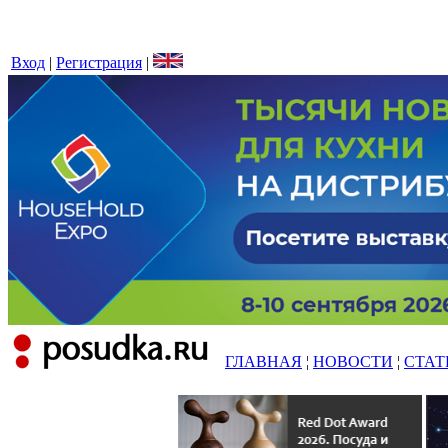
Вход
|
Регистрация
|
ГЛАВНАЯ
¦
НОВОСТИ
¦
СТАТ