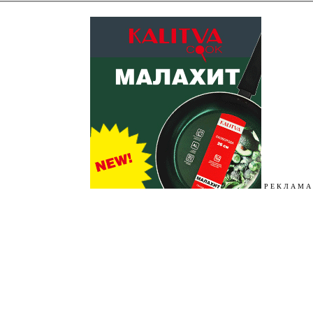
Р Е К Л А М А