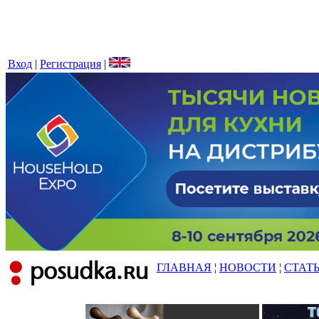
Вход
|
Регистрация
|
ГЛАВНАЯ
¦
НОВОСТИ
¦
СТАТ