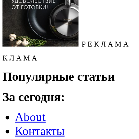
Р Е К Л А М А
К Л А М А
Популярные статьи
За сегодня:
About
Контакты