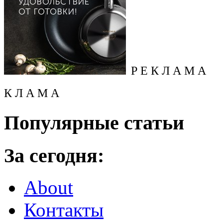
Р Е К Л А М А
К Л А М А
Популярные статьи
За сегодня:
About
Контакты