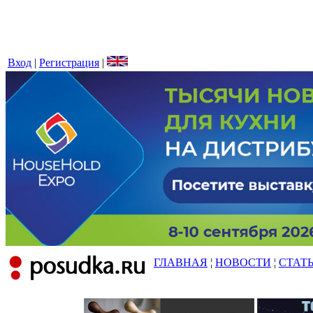
Вход
|
Регистрация
|
ГЛАВНАЯ
¦
НОВОСТИ
¦
СТАТ