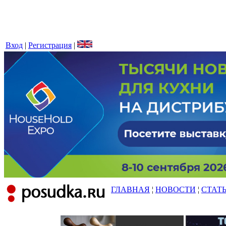
Вход
|
Регистрация
|
ГЛАВНАЯ
¦
НОВОСТИ
¦
СТАТ