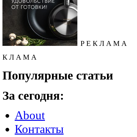
Р Е К Л А М А
К Л А М А
Популярные статьи
За сегодня:
About
Контакты