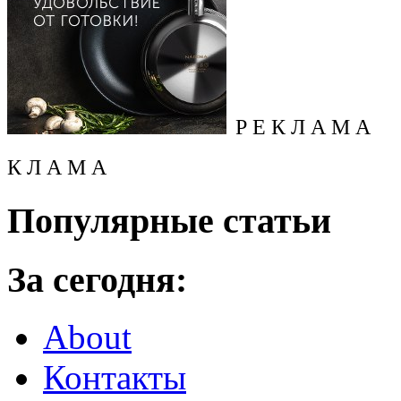
Р Е К Л А М А
К Л А М А
Популярные статьи
За сегодня:
About
Контакты