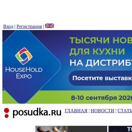
Вход
|
Регистрация
|
ГЛАВНАЯ
¦
НОВОСТИ
¦
СТАТ