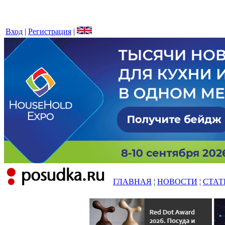
Вход
|
Регистрация
|
ГЛАВНАЯ
¦
НОВОСТИ
¦
СТАТ