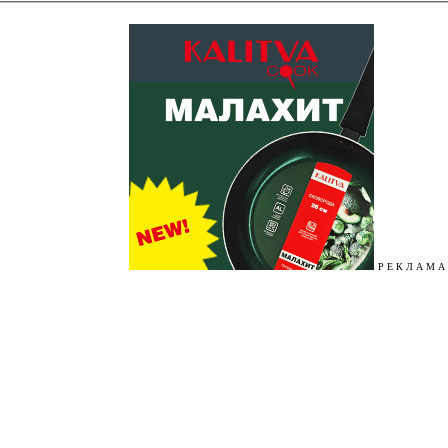
Р Е К Л А М А