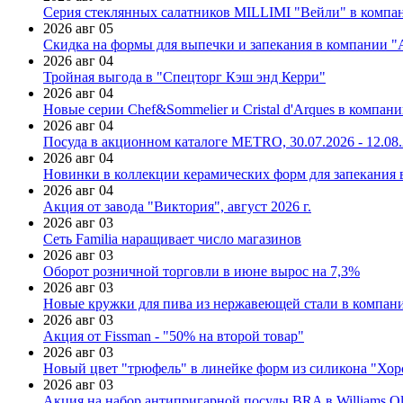
Серия стеклянных салатников MILLIMI "Вейли" в компан
2026 авг 05
Скидка на формы для выпечки и запекания в компании 
2026 авг 04
Тройная выгода в "Спецторг Кэш энд Керри"
2026 авг 04
Новые серии Chef&Sommelier и Cristal d'Arques в компан
2026 авг 04
Посуда в акционном каталоге METRO, 30.07.2026 - 12.08
2026 авг 04
Новинки в коллекции керамических форм для запекания
2026 авг 04
Акция от завода "Виктория", август 2026 г.
2026 авг 03
Сеть Familia наращивает число магазинов
2026 авг 03
Оборот розничной торговли в июне вырос на 7,3%
2026 авг 03
Новые кружки для пива из нержавеющей стали в компан
2026 авг 03
Акция от Fissman - "50% на второй товар"
2026 авг 03
Новый цвет "трюфель" в линейке форм из силикона "Хор
2026 авг 03
Акция на набор антипригарной посуды BRA в Williams Ol