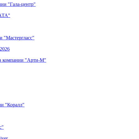
ии "Гала-центр"
"АТА"
ии "Мастергласс"
.2026
 в компании "Арти-М"
ии "Коралл"
с"
iver