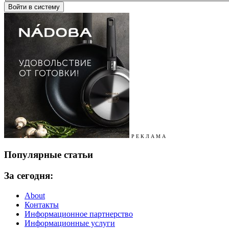
Р Е К Л А М А
Популярные статьи
За сегодня:
About
Контакты
Информационное партнерство
Информационные услуги