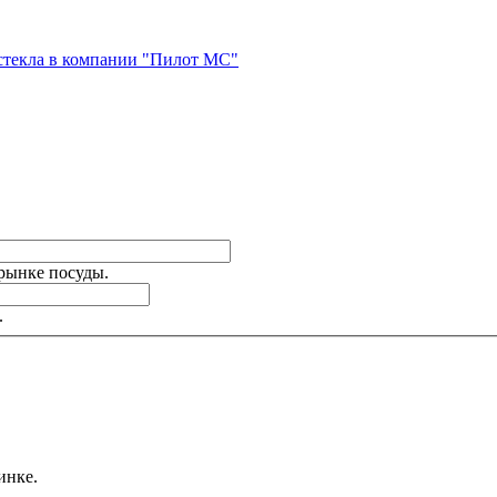
стекла в компании "Пилот МС"
 рынке посуды.
.
инке.