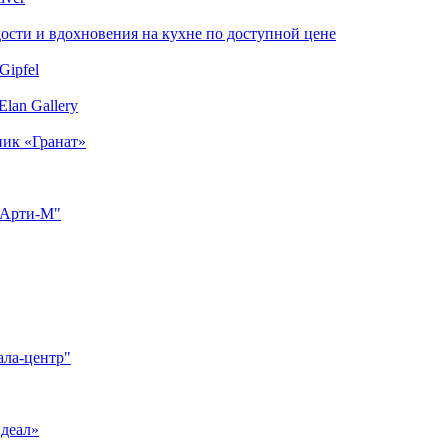
сти и вдохновения на кухне по доступной цене
Gipfel
lan Gallery
ник «Гранат»
"Арти-М"
ала-центр"
Идеал»