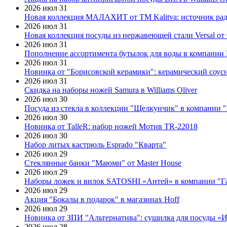
2026 июл 31
Новая коллекция МАЛАХИТ от ТМ Kalitva: источник радо
2026 июл 31
Новая коллекция посуды из нержавеющей стали Versal от 
2026 июл 31
Пополнение ассортимента бутылок для воды в компании E
2026 июл 31
Новинка от "Борисовской керамики": керамический соус
2026 июл 31
Скидка на наборы ножей Samura в Williams Oliver
2026 июл 30
Посуда из стекла в коллекции "Щелкунчик" в компании 
2026 июл 30
Новинка от TalleR: набор ножей Мотив TR-22018
2026 июл 30
Набор литых кастрюль Esprado "Кварта"
2026 июл 29
Стеклянные банки "Маюми" от Master House
2026 июл 29
Наборы ложек и вилок SATOSHI «Антей» в компании "Г
2026 июл 29
Акция "Бокалы в подарок" в магазинах Hoff
2026 июл 29
Новинка от ЗПИ "Альтернатива": сушилка для посуды «
2026 июл 28