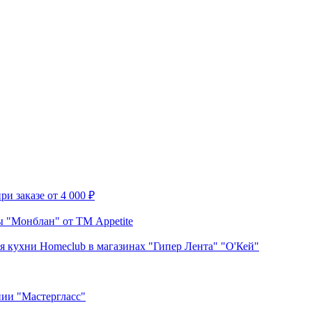
и заказе от 4 000 ₽
 "Монблан" от ТМ Appetite
я кухни Homeclub в магазинах "Гипер Лента" "О'Кей"
нии "Мастергласс"