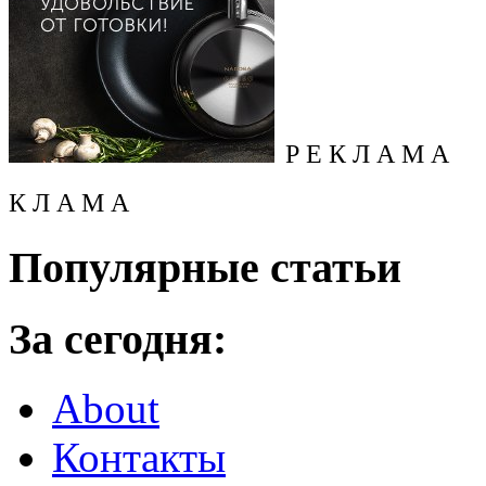
Р Е К Л А М А
К Л А М А
Популярные статьи
За сегодня:
About
Контакты