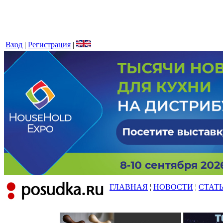
Вход
|
Регистрация
|
ГЛАВНАЯ
¦
НОВОСТИ
¦
СТАТ