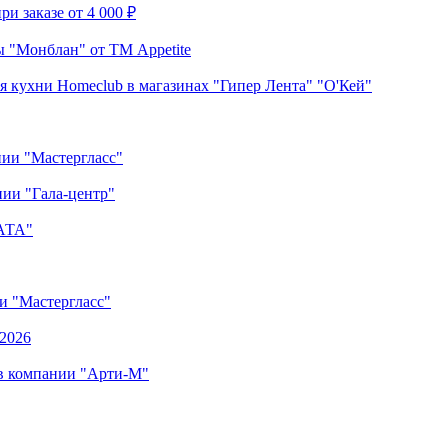
и заказе от 4 000 ₽
 "Монблан" от ТМ Appetite
я кухни Homeclub в магазинах "Гипер Лента" "О'Кей"
нии "Мастергласс"
ии "Гала-центр"
"АТА"
ии "Мастергласс"
.2026
 в компании "Арти-М"