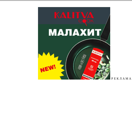
Р Е К Л А М А