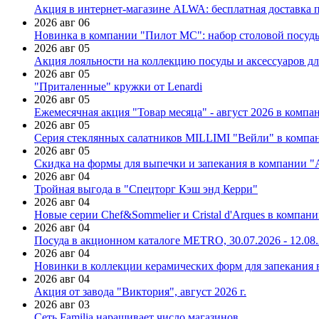
Акция в интернет-магазине ALWA: бесплатная доставка пр
2026 авг 06
Новинка в компании "Пилот МС": набор столовой посуды
2026 авг 05
Акция лояльности на коллекцию посуды и аксессуаров дл
2026 авг 05
"Приталенные" кружки от Lenardi
2026 авг 05
Ежемесячная акция "Товар месяца" - август 2026 в компа
2026 авг 05
Серия стеклянных салатников MILLIMI "Вейли" в компан
2026 авг 05
Скидка на формы для выпечки и запекания в компании 
2026 авг 04
Тройная выгода в "Спецторг Кэш энд Керри"
2026 авг 04
Новые серии Chef&Sommelier и Cristal d'Arques в компан
2026 авг 04
Посуда в акционном каталоге METRO, 30.07.2026 - 12.08
2026 авг 04
Новинки в коллекции керамических форм для запекания
2026 авг 04
Акция от завода "Виктория", август 2026 г.
2026 авг 03
Сеть Familia наращивает число магазинов