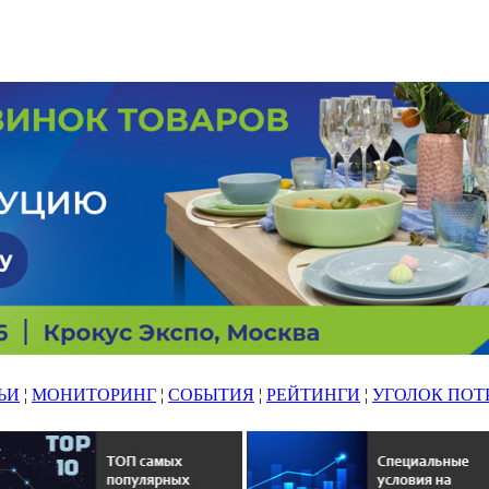
ЬИ
¦
МОНИТОРИНГ
¦
СОБЫТИЯ
¦
РЕЙТИНГИ
¦
УГОЛОК ПОТ