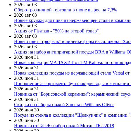
2026 авг 03
Оборот розничной торговли в июне вырос на 7,3%
2026 авг 03
Новые кружки для пива из нержавеющей стали в компан
2026 авг 03
Акция от Fissman - "50% на второй товар"
2026 авг 03
Новый цвет "трюфель" в линейке форм из силикона "Хор
2026 авг 03
Акция на набор антипригарной посуды BRA в Williams Ol
2026 июл 31
Новая коллекция МАЛАХИТ от ТМ Kalitva: источник радо
2026 июл 31
Новая коллекция посуды из нержавеющей стали Versal от 
2026 июл 31
Пополнение ассортимента бутылок для воды в компании E
2026 июл 31
Новинка от "Борисовской керамики": керамический соус
2026 июл 31
Скидка на наборы ножей Samura в Williams Oliver
2026 июл 30
Посуда из стекла в коллекции "Щелкунчик" в компании 
2026 июл 30
Новинка от TalleR: набор ножей Мотив TR-22018
2026 июл 30