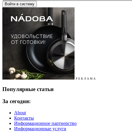
Р Е К Л А М А
Популярные статьи
За сегодня:
About
Контакты
Информационное партнерство
Информационные услуги