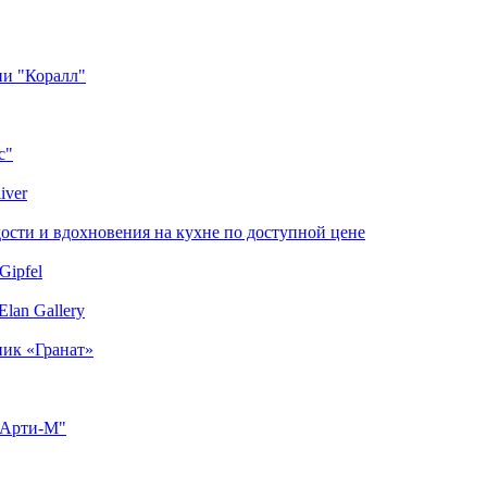
ии "Коралл"
с"
iver
сти и вдохновения на кухне по доступной цене
Gipfel
lan Gallery
ник «Гранат»
"Арти-М"