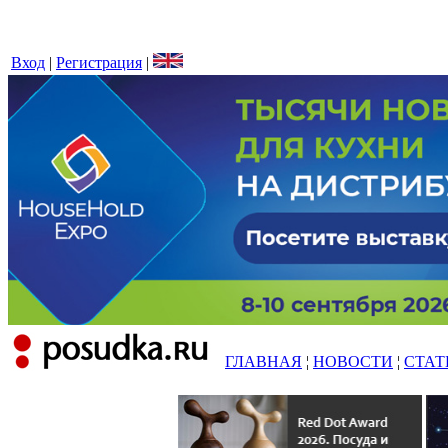
Вход
|
Регистрация
|
ГЛАВНАЯ
¦
НОВОСТИ
¦
СТАТ