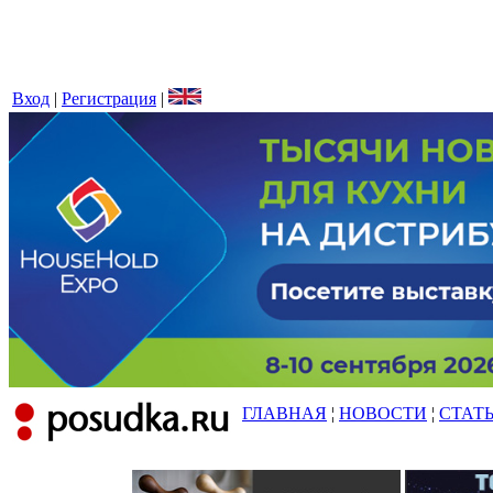
Вход
|
Регистрация
|
ГЛАВНАЯ
¦
НОВОСТИ
¦
СТАТ