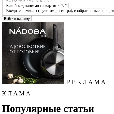
Какой код написан на картинке?:
*
Введите символы (с учетом регистра), изображенные на карт
Р Е К Л А М А
К Л А М А
Популярные статьи