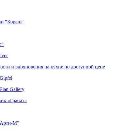
ии "Коралл"
с"
iver
сти и вдохновения на кухне по доступной цене
Gipfel
lan Gallery
ник «Гранат»
"Арти-М"