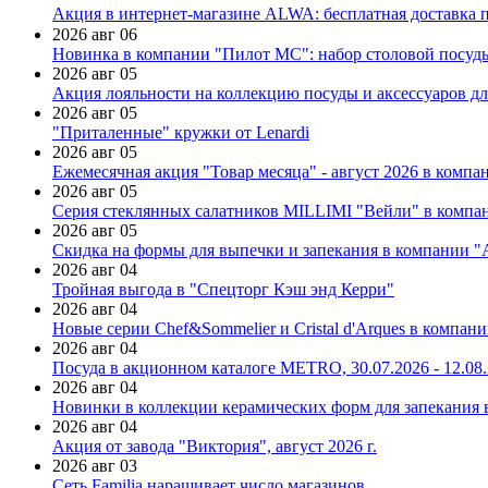
Акция в интернет-магазине ALWA: бесплатная доставка пр
2026 авг 06
Новинка в компании "Пилот МС": набор столовой посуды
2026 авг 05
Акция лояльности на коллекцию посуды и аксессуаров дл
2026 авг 05
"Приталенные" кружки от Lenardi
2026 авг 05
Ежемесячная акция "Товар месяца" - август 2026 в компа
2026 авг 05
Серия стеклянных салатников MILLIMI "Вейли" в компан
2026 авг 05
Скидка на формы для выпечки и запекания в компании 
2026 авг 04
Тройная выгода в "Спецторг Кэш энд Керри"
2026 авг 04
Новые серии Chef&Sommelier и Cristal d'Arques в компан
2026 авг 04
Посуда в акционном каталоге METRO, 30.07.2026 - 12.08
2026 авг 04
Новинки в коллекции керамических форм для запекания
2026 авг 04
Акция от завода "Виктория", август 2026 г.
2026 авг 03
Сеть Familia наращивает число магазинов