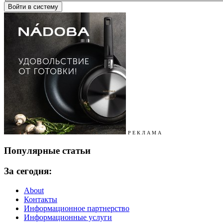
Р Е К Л А М А
Популярные статьи
За сегодня:
About
Контакты
Информационное партнерство
Информационные услуги