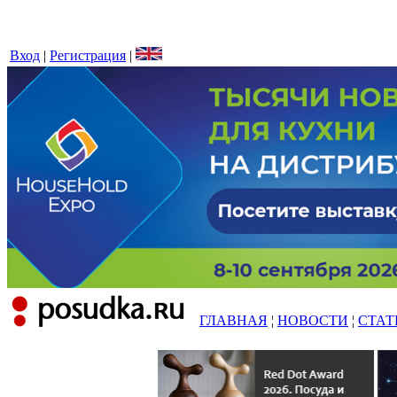
Вход
|
Регистрация
|
ГЛАВНАЯ
¦
НОВОСТИ
¦
СТАТ