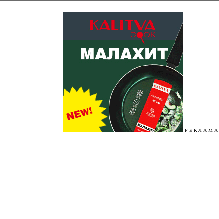
Р Е К Л А М А