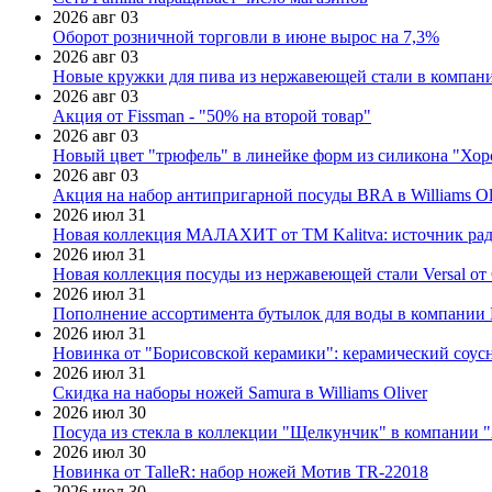
2026 авг 03
Оборот розничной торговли в июне вырос на 7,3%
2026 авг 03
Новые кружки для пива из нержавеющей стали в компан
2026 авг 03
Акция от Fissman - "50% на второй товар"
2026 авг 03
Новый цвет "трюфель" в линейке форм из силикона "Хор
2026 авг 03
Акция на набор антипригарной посуды BRA в Williams Ol
2026 июл 31
Новая коллекция МАЛАХИТ от ТМ Kalitva: источник радо
2026 июл 31
Новая коллекция посуды из нержавеющей стали Versal от 
2026 июл 31
Пополнение ассортимента бутылок для воды в компании E
2026 июл 31
Новинка от "Борисовской керамики": керамический соус
2026 июл 31
Скидка на наборы ножей Samura в Williams Oliver
2026 июл 30
Посуда из стекла в коллекции "Щелкунчик" в компании 
2026 июл 30
Новинка от TalleR: набор ножей Мотив TR-22018
2026 июл 30