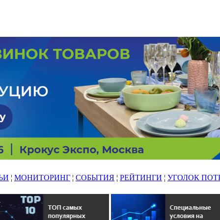
ЬИ
¦
МОНИТОРИНГ
¦
СОБЫТИЯ
¦
РЕЙТИНГИ
¦
УГОЛОК ПОТ