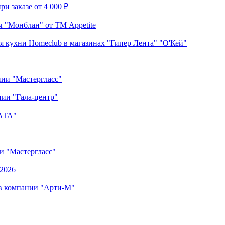
и заказе от 4 000 ₽
 "Монблан" от ТМ Appetite
я кухни Homeclub в магазинах "Гипер Лента" "О'Кей"
нии "Мастергласс"
ии "Гала-центр"
"АТА"
ии "Мастергласс"
.2026
 в компании "Арти-М"