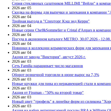
Серия стеклянных салатников MILLIMI "Вейли" в компан
2026 авг 05
Скидка на формы для выпечки и запекания в компании 
2026 авг 04
Тройная выгода в "Спецторг Кэш энд Керри"
2026 авг 04
Новые серии Chef&Sommelier и Cristal d'Arques в компан
2026 авг 04
Посуда в акционном каталоге METRO, 30.07.2026 - 12.08
2026 авг 04
Новинки в коллекции керамических форм для запекания
2026 авг 04
Акция от завода "Виктория", август 2026 г.
2026 авг 03
Сеть Familia наращивает число магазинов
2026 авг 03
Оборот розничной торговли в июне вырос на 7,3%
2026 авг 03
Новые кружки для пива из нержавеющей стали в компан
2026 авг 03
Акция от Fissman - "50% на второй товар"
2026 авг 03
Новый цвет "трюфель" в линейке форм из силикона "Хор
2026 авг 03
Акция на набор антипригарной посуды BRA в Williams Ol