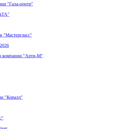
ии "Гала-центр"
"АТА"
ии "Мастергласс"
.2026
 в компании "Арти-М"
ии "Коралл"
с"
iver