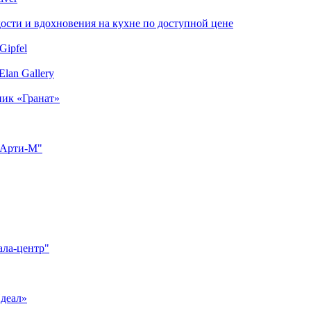
сти и вдохновения на кухне по доступной цене
Gipfel
lan Gallery
ник «Гранат»
"Арти-М"
ала-центр"
Идеал»