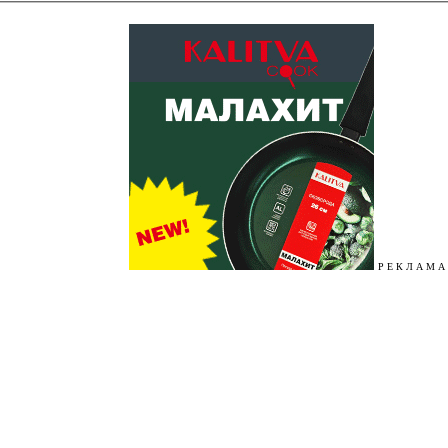
Р Е К Л А М А