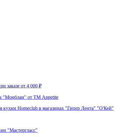
и заказе от 4 000 ₽
 "Монблан" от ТМ Appetite
я кухни Homeclub в магазинах "Гипер Лента" "О'Кей"
нии "Мастергласс"