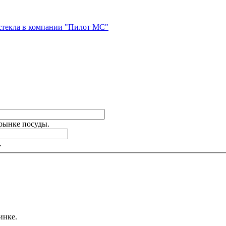
стекла в компании "Пилот МС"
 рынке посуды.
.
инке.