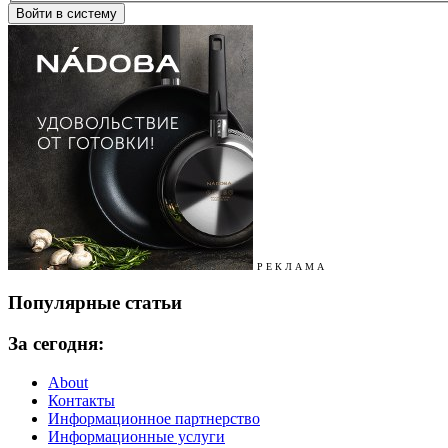
Р Е К Л А М А
Популярные статьи
За сегодня:
About
Контакты
Информационное партнерство
Информационные услуги