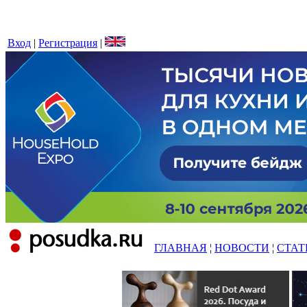
Вход
|
Регистрация
|
ГЛАВНАЯ
¦
НОВОСТИ
¦
СТАТ