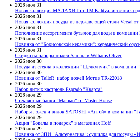
2026 июл 31
Новая коллекция МАЛАХИТ от ТМ Kalitva: источник радо
2026 июл 31
Новая коллекция посуды из нержавеющей стали Versal от 
2026 июл 31
Пополнение ассортимента бутылок для воды в компании E
2026 июл 31
Новинка от "Борисовской керамики": керамический соус
2026 июл 31
Скидка на наборы ножей Samura в Williams Oliver
2026 июл 30
Посуда из стекла в коллекции "Щелкунчик" в компании 
2026 июл 30
Новинка от TalleR: набор ножей Мотив TR-22018
2026 июл 30
Набор литых кастрюль Esprado "Кварта"
2026 июл 29
Стеклянные банки "Маюми" от Master House
2026 июл 29
Наборы ложек и вилок SATOSHI «Антей» в компании "Г
2026 июл 29
Акция "Бокалы в подарок" в магазинах Hoff
2026 июл 29
Новинка от ЗПИ "Альтернатива": сушилка для посуды «
2026 июл 28