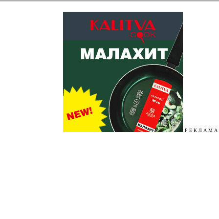
Р Е К Л А М А