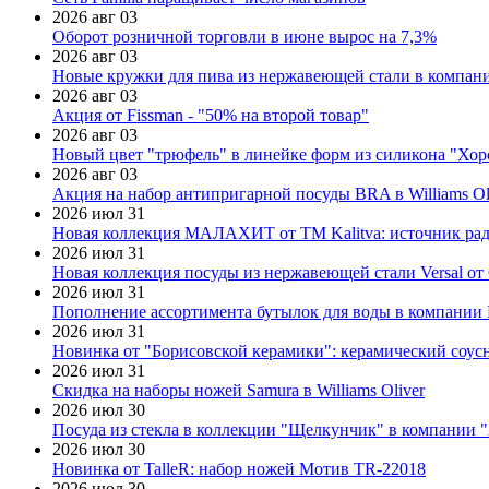
2026 авг 03
Оборот розничной торговли в июне вырос на 7,3%
2026 авг 03
Новые кружки для пива из нержавеющей стали в компан
2026 авг 03
Акция от Fissman - "50% на второй товар"
2026 авг 03
Новый цвет "трюфель" в линейке форм из силикона "Хор
2026 авг 03
Акция на набор антипригарной посуды BRA в Williams Ol
2026 июл 31
Новая коллекция МАЛАХИТ от ТМ Kalitva: источник радо
2026 июл 31
Новая коллекция посуды из нержавеющей стали Versal от 
2026 июл 31
Пополнение ассортимента бутылок для воды в компании E
2026 июл 31
Новинка от "Борисовской керамики": керамический соус
2026 июл 31
Скидка на наборы ножей Samura в Williams Oliver
2026 июл 30
Посуда из стекла в коллекции "Щелкунчик" в компании 
2026 июл 30
Новинка от TalleR: набор ножей Мотив TR-22018
2026 июл 30