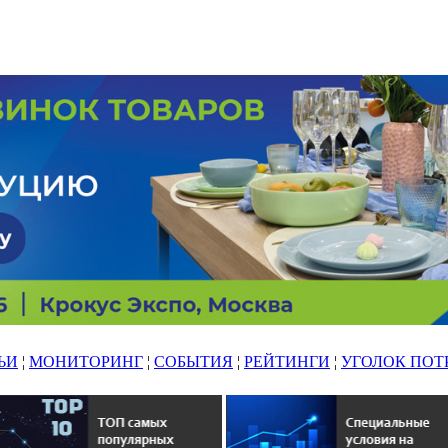
ЬИ
¦
МОНИТОРИНГ
¦
СОБЫТИЯ
¦
РЕЙТИНГИ
¦
УГОЛОК ПОТ