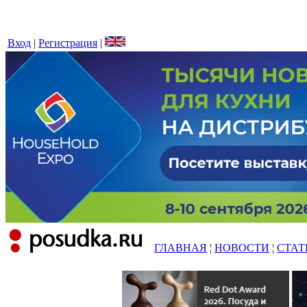
Вход
|
Регистрация
|
ГЛАВНАЯ
¦
НОВОСТИ
¦
СТАТ