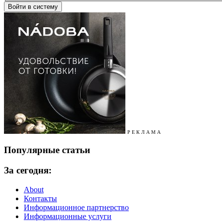
Р Е К Л А М А
Популярные статьи
За сегодня:
About
Контакты
Информационное партнерство
Информационные услуги