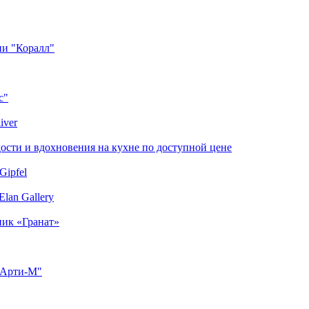
ии "Коралл"
с"
iver
сти и вдохновения на кухне по доступной цене
Gipfel
lan Gallery
ник «Гранат»
"Арти-М"