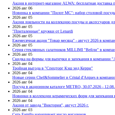
Акция в интернет-магазине ALWA: бесплатная доставка пр
2026 авг 06
Новинка в компании "Пилот МС": набор столовой посуды
2026 авг 05
Акция лояльности на коллекцию посуды и аксессуаров дл
2026 авг 05
"Приталенные" кружки от Lenardi
2026 авг 05
Ежемесячная акция "Товар месяца" - август 2026 в компа
2026 авг 05
Серия стеклянных салатников MILLIMI "Вейли" в компан
2026 авг 05
Скидка на формы для выпечки и запекания в компании 
2026 авг 04
Тройная выгода в "Спецторг Кэш энд Керри"
2026 авг 04
Новые серии Chef&Sommelier и Cristal d'Arques в компан
2026 авг 04
Посуда в акционном каталоге METRO, 30.07.2026 - 12.08
2026 авг 04
Новинки в коллекции керамических форм для запекания
2026 авг 04
Акция от завода "Виктория", август 2026 г.
2026 авг 03
Сеть Familia наращивает число магазинов