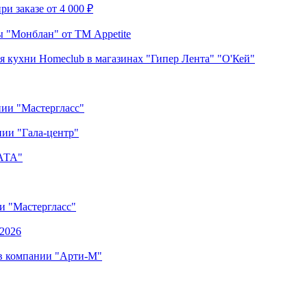
и заказе от 4 000 ₽
 "Монблан" от ТМ Appetite
я кухни Homeclub в магазинах "Гипер Лента" "О'Кей"
нии "Мастергласс"
ии "Гала-центр"
"АТА"
ии "Мастергласс"
.2026
 в компании "Арти-М"