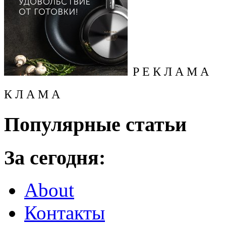
Р Е К Л А М А
К Л А М А
Популярные статьи
За сегодня:
About
Контакты