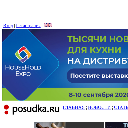
Вход
|
Регистрация
|
ГЛАВНАЯ
¦
НОВОСТИ
¦
СТАТ