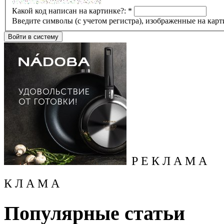
Какой код написан на картинке?:
*
Введите символы (с учетом регистра), изображенные на карт
Р Е К Л А М А
К Л А М А
Популярные статьи