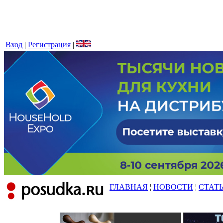
Вход
|
Регистрация
|
ГЛАВНАЯ
¦
НОВОСТИ
¦
СТАТ