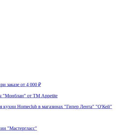
и заказе от 4 000 ₽
 "Монблан" от ТМ Appetite
я кухни Homeclub в магазинах "Гипер Лента" "О'Кей"
нии "Мастергласс"