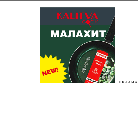
Р Е К Л А М А