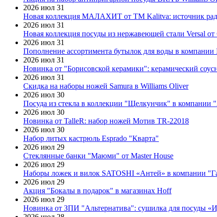
2026 июл 31
Новая коллекция МАЛАХИТ от ТМ Kalitva: источник радо
2026 июл 31
Новая коллекция посуды из нержавеющей стали Versal от 
2026 июл 31
Пополнение ассортимента бутылок для воды в компании E
2026 июл 31
Новинка от "Борисовской керамики": керамический соус
2026 июл 31
Скидка на наборы ножей Samura в Williams Oliver
2026 июл 30
Посуда из стекла в коллекции "Щелкунчик" в компании 
2026 июл 30
Новинка от TalleR: набор ножей Мотив TR-22018
2026 июл 30
Набор литых кастрюль Esprado "Кварта"
2026 июл 29
Стеклянные банки "Маюми" от Master House
2026 июл 29
Наборы ложек и вилок SATOSHI «Антей» в компании "Г
2026 июл 29
Акция "Бокалы в подарок" в магазинах Hoff
2026 июл 29
Новинка от ЗПИ "Альтернатива": сушилка для посуды «
2026 июл 28