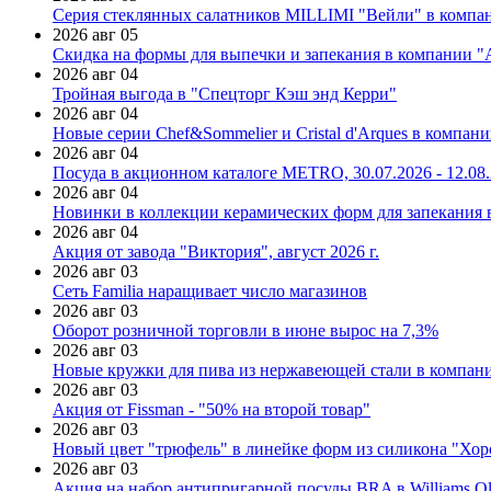
Серия стеклянных салатников MILLIMI "Вейли" в компан
2026 авг 05
Скидка на формы для выпечки и запекания в компании 
2026 авг 04
Тройная выгода в "Спецторг Кэш энд Керри"
2026 авг 04
Новые серии Chef&Sommelier и Cristal d'Arques в компан
2026 авг 04
Посуда в акционном каталоге METRO, 30.07.2026 - 12.08
2026 авг 04
Новинки в коллекции керамических форм для запекания
2026 авг 04
Акция от завода "Виктория", август 2026 г.
2026 авг 03
Сеть Familia наращивает число магазинов
2026 авг 03
Оборот розничной торговли в июне вырос на 7,3%
2026 авг 03
Новые кружки для пива из нержавеющей стали в компан
2026 авг 03
Акция от Fissman - "50% на второй товар"
2026 авг 03
Новый цвет "трюфель" в линейке форм из силикона "Хор
2026 авг 03
Акция на набор антипригарной посуды BRA в Williams Ol