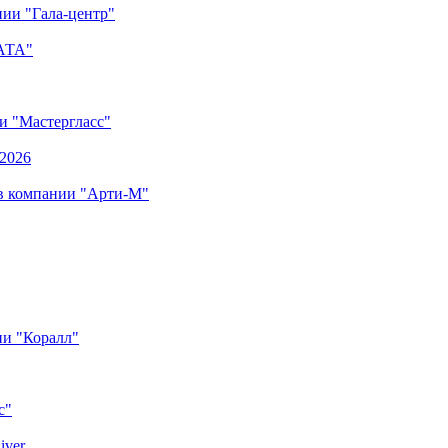
ии "Гала-центр"
"АТА"
ии "Мастергласс"
.2026
 в компании "Арти-М"
ии "Коралл"
с"
iver