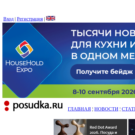
Вход
|
Регистрация
|
ГЛАВНАЯ
¦
НОВОСТИ
¦
СТАТ