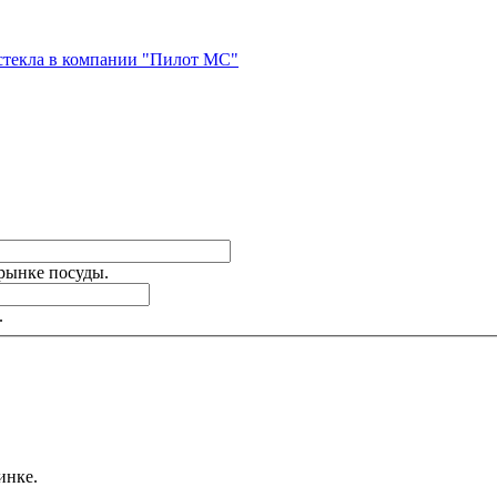
стекла в компании "Пилот МС"
 рынке посуды.
.
инке.