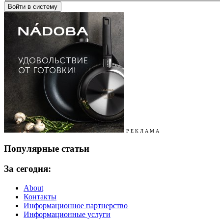
Р Е К Л А М А
Популярные статьи
За сегодня:
About
Контакты
Информационное партнерство
Информационные услуги