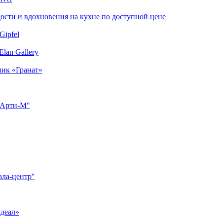
сти и вдохновения на кухне по доступной цене
Gipfel
lan Gallery
ник «Гранат»
"Арти-М"
ала-центр"
Идеал»