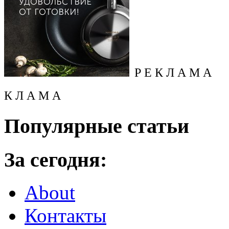
Р Е К Л А М А
К Л А М А
Популярные статьи
За сегодня:
About
Контакты