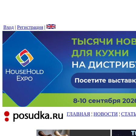
Вход
|
Регистрация
|
ГЛАВНАЯ
¦
НОВОСТИ
¦
СТАТ