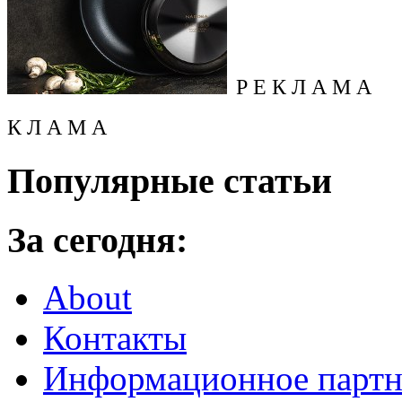
Р Е К Л А М А
К Л А М А
Популярные статьи
За сегодня:
About
Контакты
Информационное партн