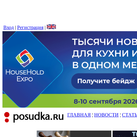
Вход
|
Регистрация
|
ГЛАВНАЯ
¦
НОВОСТИ
¦
СТАТ