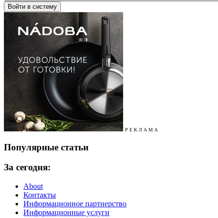
Р Е К Л А М А
Популярные статьи
За сегодня:
About
Контакты
Информационное партнерство
Информационные услуги