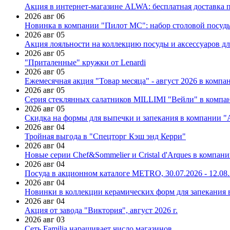
Акция в интернет-магазине ALWA: бесплатная доставка пр
2026 авг 06
Новинка в компании "Пилот МС": набор столовой посуды
2026 авг 05
Акция лояльности на коллекцию посуды и аксессуаров дл
2026 авг 05
"Приталенные" кружки от Lenardi
2026 авг 05
Ежемесячная акция "Товар месяца" - август 2026 в компа
2026 авг 05
Серия стеклянных салатников MILLIMI "Вейли" в компан
2026 авг 05
Скидка на формы для выпечки и запекания в компании 
2026 авг 04
Тройная выгода в "Спецторг Кэш энд Керри"
2026 авг 04
Новые серии Chef&Sommelier и Cristal d'Arques в компан
2026 авг 04
Посуда в акционном каталоге METRO, 30.07.2026 - 12.08
2026 авг 04
Новинки в коллекции керамических форм для запекания
2026 авг 04
Акция от завода "Виктория", август 2026 г.
2026 авг 03
Сеть Familia наращивает число магазинов