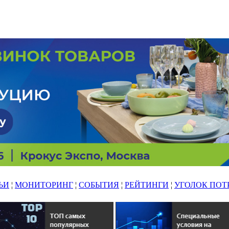
ЬИ
¦
МОНИТОРИНГ
¦
СОБЫТИЯ
¦
РЕЙТИНГИ
¦
УГОЛОК ПОТ