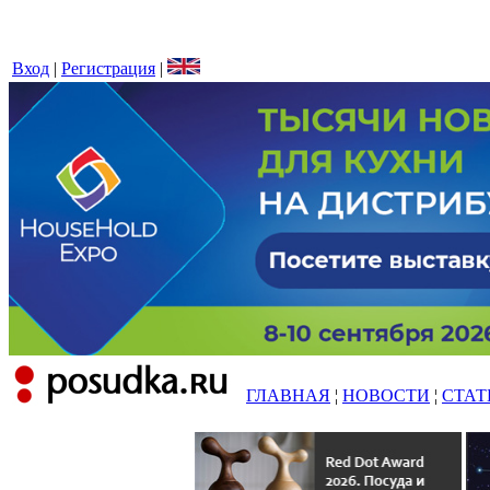
Вход
|
Регистрация
|
ГЛАВНАЯ
¦
НОВОСТИ
¦
СТАТ