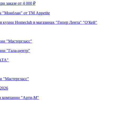
и заказе от 4 000 ₽
 "Монблан" от ТМ Appetite
я кухни Homeclub в магазинах "Гипер Лента" "О'Кей"
нии "Мастергласс"
ии "Гала-центр"
"АТА"
ии "Мастергласс"
.2026
 в компании "Арти-М"