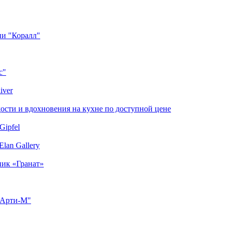
ии "Коралл"
с"
iver
сти и вдохновения на кухне по доступной цене
Gipfel
lan Gallery
ник «Гранат»
"Арти-М"