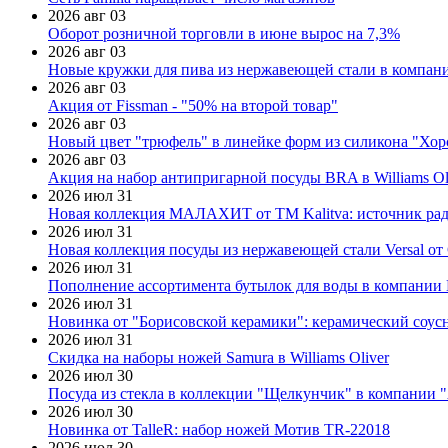
2026 авг 03
Оборот розничной торговли в июне вырос на 7,3%
2026 авг 03
Новые кружки для пива из нержавеющей стали в компан
2026 авг 03
Акция от Fissman - "50% на второй товар"
2026 авг 03
Новый цвет "трюфель" в линейке форм из силикона "Хор
2026 авг 03
Акция на набор антипригарной посуды BRA в Williams Ol
2026 июл 31
Новая коллекция МАЛАХИТ от ТМ Kalitva: источник радо
2026 июл 31
Новая коллекция посуды из нержавеющей стали Versal от 
2026 июл 31
Пополнение ассортимента бутылок для воды в компании E
2026 июл 31
Новинка от "Борисовской керамики": керамический соус
2026 июл 31
Скидка на наборы ножей Samura в Williams Oliver
2026 июл 30
Посуда из стекла в коллекции "Щелкунчик" в компании 
2026 июл 30
Новинка от TalleR: набор ножей Мотив TR-22018
2026 июл 30