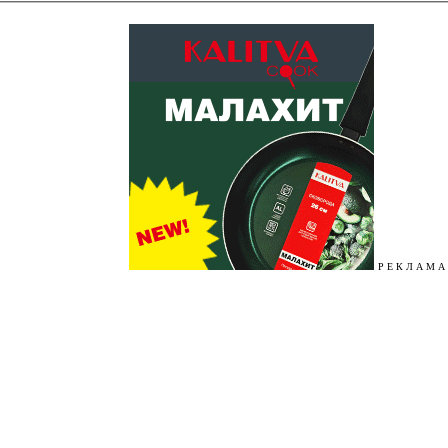
Р Е К Л А М А