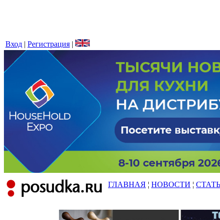
Вход
|
Регистрация
|
ГЛАВНАЯ
¦
НОВОСТИ
¦
СТАТ