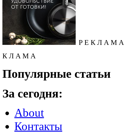
Р Е К Л А М А
К Л А М А
Популярные статьи
За сегодня:
About
Контакты