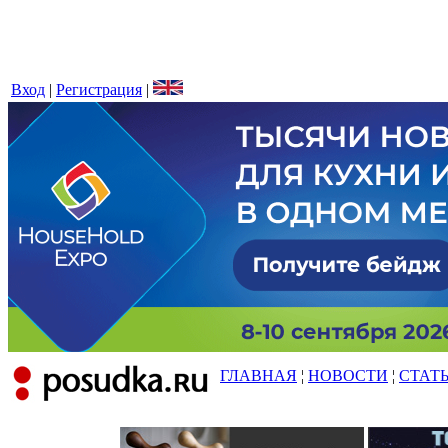
Вход
|
Регистрация
|
ГЛАВНАЯ
¦
НОВОСТИ
¦
СТАТ