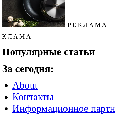
Р Е К Л А М А
К Л А М А
Популярные статьи
За сегодня:
About
Контакты
Информационное партн