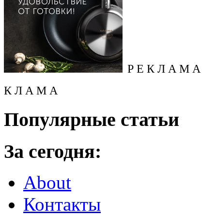
Р Е К Л А М А
К Л А М А
Популярные статьи
За сегодня:
About
Контакты