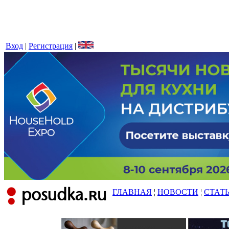
Вход
|
Регистрация
|
ГЛАВНАЯ
¦
НОВОСТИ
¦
СТАТ