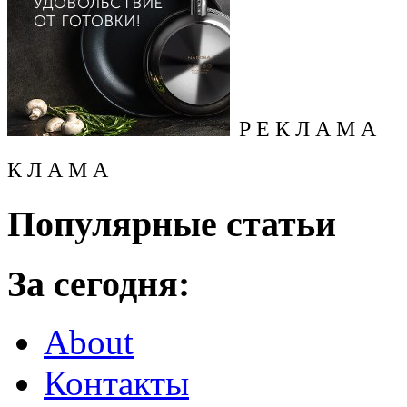
Р Е К Л А М А
К Л А М А
Популярные статьи
За сегодня:
About
Контакты