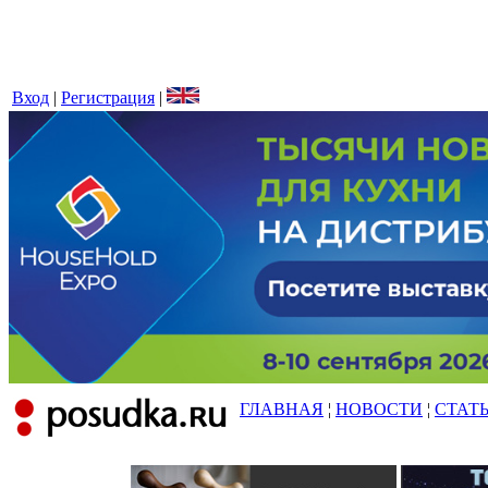
Вход
|
Регистрация
|
ГЛАВНАЯ
¦
НОВОСТИ
¦
СТАТ