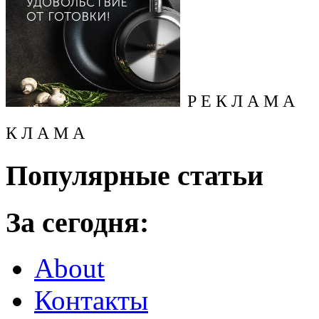
Р Е К Л А М А
К Л А М А
Популярные статьи
За сегодня:
About
Контакты