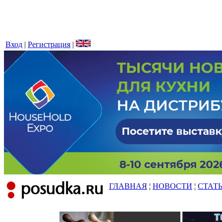
Вход
|
Регистрация
|
ГЛАВНАЯ
¦
НОВОСТИ
¦
СТАТ