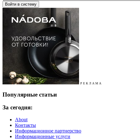
Р Е К Л А М А
Популярные статьи
За сегодня:
About
Контакты
Информационное партнерство
Информационные услуги