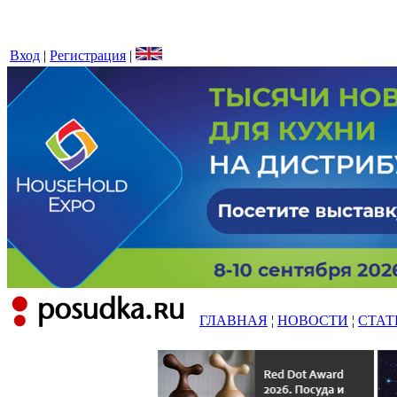
Вход
|
Регистрация
|
ГЛАВНАЯ
¦
НОВОСТИ
¦
СТАТ