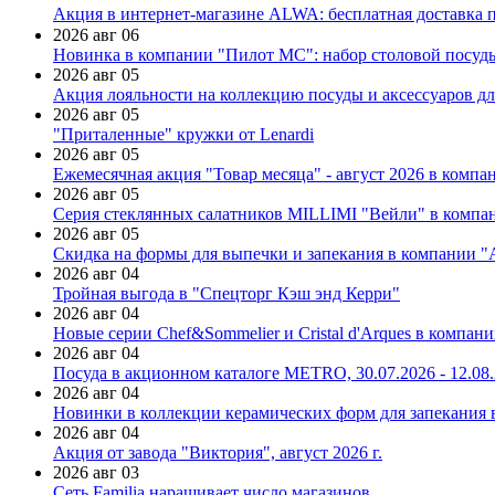
Акция в интернет-магазине ALWA: бесплатная доставка пр
2026 авг 06
Новинка в компании "Пилот МС": набор столовой посуды
2026 авг 05
Акция лояльности на коллекцию посуды и аксессуаров дл
2026 авг 05
"Приталенные" кружки от Lenardi
2026 авг 05
Ежемесячная акция "Товар месяца" - август 2026 в компа
2026 авг 05
Серия стеклянных салатников MILLIMI "Вейли" в компан
2026 авг 05
Скидка на формы для выпечки и запекания в компании 
2026 авг 04
Тройная выгода в "Спецторг Кэш энд Керри"
2026 авг 04
Новые серии Chef&Sommelier и Cristal d'Arques в компан
2026 авг 04
Посуда в акционном каталоге METRO, 30.07.2026 - 12.08
2026 авг 04
Новинки в коллекции керамических форм для запекания
2026 авг 04
Акция от завода "Виктория", август 2026 г.
2026 авг 03
Сеть Familia наращивает число магазинов