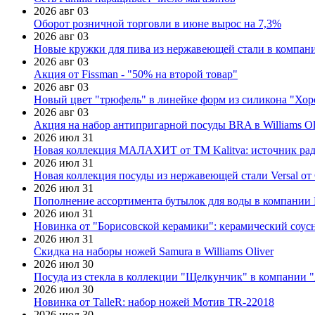
2026 авг 03
Оборот розничной торговли в июне вырос на 7,3%
2026 авг 03
Новые кружки для пива из нержавеющей стали в компан
2026 авг 03
Акция от Fissman - "50% на второй товар"
2026 авг 03
Новый цвет "трюфель" в линейке форм из силикона "Хор
2026 авг 03
Акция на набор антипригарной посуды BRA в Williams Ol
2026 июл 31
Новая коллекция МАЛАХИТ от ТМ Kalitva: источник радо
2026 июл 31
Новая коллекция посуды из нержавеющей стали Versal от 
2026 июл 31
Пополнение ассортимента бутылок для воды в компании E
2026 июл 31
Новинка от "Борисовской керамики": керамический соус
2026 июл 31
Скидка на наборы ножей Samura в Williams Oliver
2026 июл 30
Посуда из стекла в коллекции "Щелкунчик" в компании 
2026 июл 30
Новинка от TalleR: набор ножей Мотив TR-22018
2026 июл 30