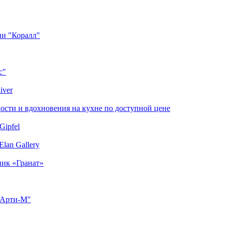
ии "Коралл"
с"
iver
сти и вдохновения на кухне по доступной цене
Gipfel
lan Gallery
ник «Гранат»
"Арти-М"