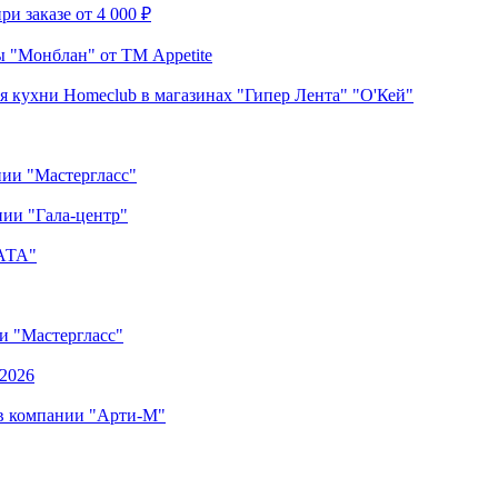
и заказе от 4 000 ₽
 "Монблан" от ТМ Appetite
я кухни Homeclub в магазинах "Гипер Лента" "О'Кей"
нии "Мастергласс"
ии "Гала-центр"
"АТА"
ии "Мастергласс"
.2026
 в компании "Арти-М"