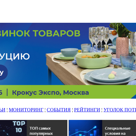
ЬИ
¦
МОНИТОРИНГ
¦
СОБЫТИЯ
¦
РЕЙТИНГИ
¦
УГОЛОК ПОТ