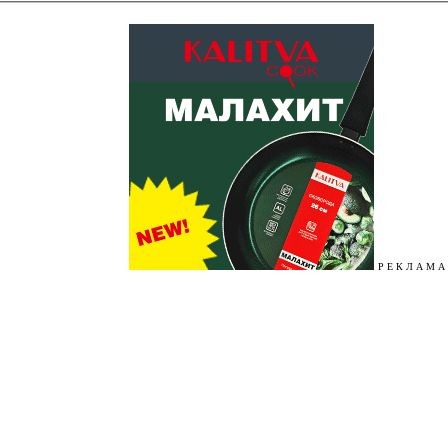
Р Е К Л А М А