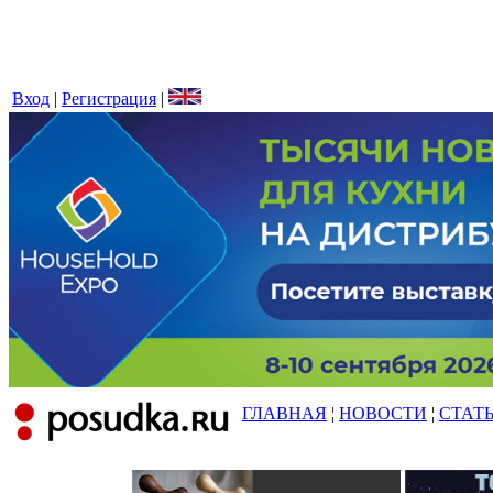
Вход
|
Регистрация
|
ГЛАВНАЯ
¦
НОВОСТИ
¦
СТАТ