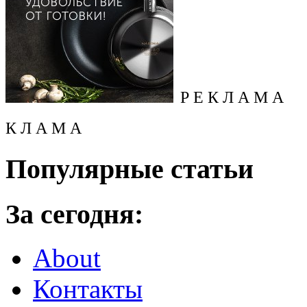
Р Е К Л А М А
К Л А М А
Популярные статьи
За сегодня:
About
Контакты