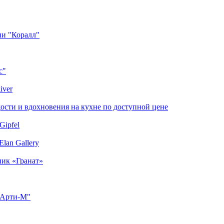
ии "Коралл"
с"
iver
сти и вдохновения на кухне по доступной цене
Gipfel
lan Gallery
ник «Гранат»
"Арти-М"