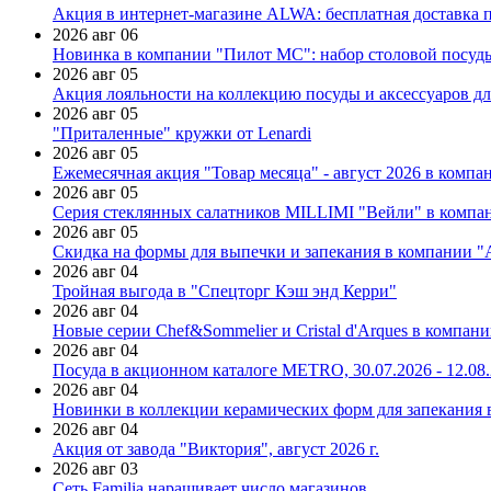
Акция в интернет-магазине ALWA: бесплатная доставка пр
2026 авг 06
Новинка в компании "Пилот МС": набор столовой посуды
2026 авг 05
Акция лояльности на коллекцию посуды и аксессуаров дл
2026 авг 05
"Приталенные" кружки от Lenardi
2026 авг 05
Ежемесячная акция "Товар месяца" - август 2026 в компа
2026 авг 05
Серия стеклянных салатников MILLIMI "Вейли" в компан
2026 авг 05
Скидка на формы для выпечки и запекания в компании 
2026 авг 04
Тройная выгода в "Спецторг Кэш энд Керри"
2026 авг 04
Новые серии Chef&Sommelier и Cristal d'Arques в компан
2026 авг 04
Посуда в акционном каталоге METRO, 30.07.2026 - 12.08
2026 авг 04
Новинки в коллекции керамических форм для запекания
2026 авг 04
Акция от завода "Виктория", август 2026 г.
2026 авг 03
Сеть Familia наращивает число магазинов