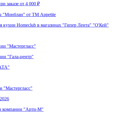
и заказе от 4 000 ₽
 "Монблан" от ТМ Appetite
я кухни Homeclub в магазинах "Гипер Лента" "О'Кей"
нии "Мастергласс"
ии "Гала-центр"
"АТА"
ии "Мастергласс"
.2026
 в компании "Арти-М"