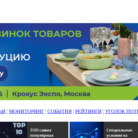
ЬИ
¦
МОНИТОРИНГ
¦
СОБЫТИЯ
¦
РЕЙТИНГИ
¦
УГОЛОК ПОТ