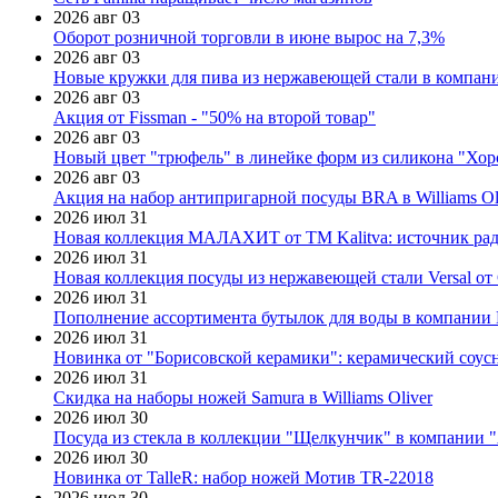
2026 авг 03
Оборот розничной торговли в июне вырос на 7,3%
2026 авг 03
Новые кружки для пива из нержавеющей стали в компан
2026 авг 03
Акция от Fissman - "50% на второй товар"
2026 авг 03
Новый цвет "трюфель" в линейке форм из силикона "Хор
2026 авг 03
Акция на набор антипригарной посуды BRA в Williams Ol
2026 июл 31
Новая коллекция МАЛАХИТ от ТМ Kalitva: источник радо
2026 июл 31
Новая коллекция посуды из нержавеющей стали Versal от 
2026 июл 31
Пополнение ассортимента бутылок для воды в компании E
2026 июл 31
Новинка от "Борисовской керамики": керамический соус
2026 июл 31
Скидка на наборы ножей Samura в Williams Oliver
2026 июл 30
Посуда из стекла в коллекции "Щелкунчик" в компании 
2026 июл 30
Новинка от TalleR: набор ножей Мотив TR-22018
2026 июл 30