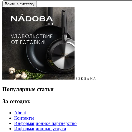
Р Е К Л А М А
Популярные статьи
За сегодня:
About
Контакты
Информационное партнерство
Информационные услуги