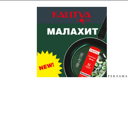
Р Е К Л А М А