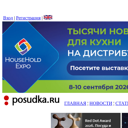
Вход
|
Регистрация
|
ГЛАВНАЯ
¦
НОВОСТИ
¦
СТАТ