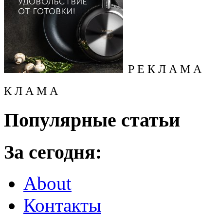
Р Е К Л А М А
К Л А М А
Популярные статьи
За сегодня:
About
Контакты