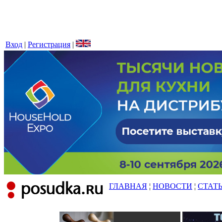
Вход
|
Регистрация
|
ГЛАВНАЯ
¦
НОВОСТИ
¦
СТАТ