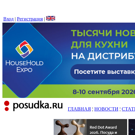
Вход
|
Регистрация
|
ГЛАВНАЯ
¦
НОВОСТИ
¦
СТАТ