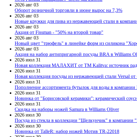
2026 авг 03
Оборот розничной торговли в июне вырос на 7,3%
2026 авг 03
Новые кружки для пива из нержавеющей стали в компан
2026 авг 03
Акция от Fissman - "50% на второй товар"
2026 авг 03
Новый цвет "трюфель" в линейке форм из силикона "Хор
2026 авг 03
Акция на набор антипригарной посуды BRA в Williams Ol
2026 июл 31
Новая коллекция МАЛАХИТ от ТМ Kalitva: источник радо
2026 июл 31
Новая коллекция посуды из нержавеющей стали Versal от 
2026 июл 31
Пополнение ассортимента бутылок для воды в компании E
2026 июл 31
Новинка от "Борисовской керамики": керамический соус
2026 июл 31
Скидка на наборы ножей Samura в Williams Oliver
2026 июл 30
Посуда из стекла в коллекции "Щелкунчик" в компании 
2026 июл 30
Новинка от TalleR: набор ножей Мотив TR-22018
2026 июл 30