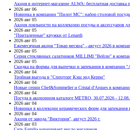
Акция в интернет-магазине ALWA: бесплатная доставка пр
2026 авг 06
Новинка в компании "Пилот МС": набор столовой посуды
2026 авг 05
Акция лояльности на коллекцию посуды и аксессуаров дл
2026 авг 05
"Приталенные" кружки от Lenardi
2026 авг 05
Ежемесячная акция "Товар месяца" - август 2026 в компа
2026 авг 05
Серия стеклянных салатников MILLIMI "Вейли" в компан
2026 авг 05
Скидка на формы для выпечки и запекания в компании 
2026 авг 04
Тройная выгода в "Спецторг Кэш энд Керри"
2026 авг 04
Новые серии Chef&Sommelier и Cristal d'Arques в компан
2026 авг 04
Посуда в акционном каталоге METRO, 30.07.2026 - 12.08
2026 авг 04
Новинки в коллекции керамических форм для запекания
2026 авг 04
Акция от завода "Виктория", август 2026 г.
2026 авг 03
Сеть Familia наращивает число магазинов