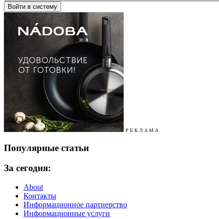
Р Е К Л А М А
Популярные статьи
За сегодня:
About
Контакты
Информационное партнерство
Информационные услуги