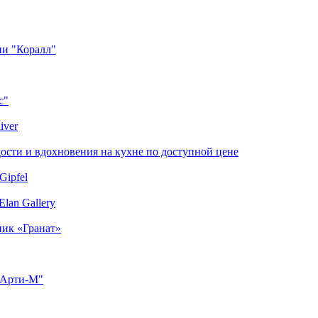
ии "Коралл"
с"
iver
сти и вдохновения на кухне по доступной цене
Gipfel
lan Gallery
ник «Гранат»
"Арти-М"