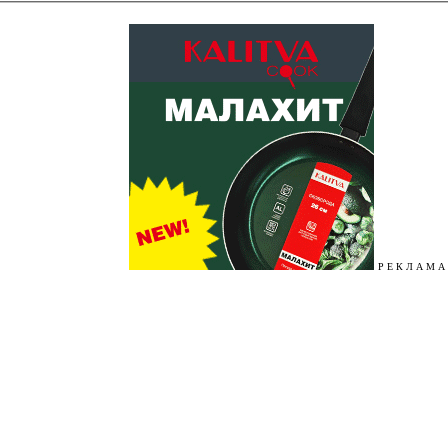
Р Е К Л А М А