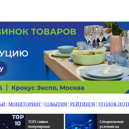
ЬИ
¦
МОНИТОРИНГ
¦
СОБЫТИЯ
¦
РЕЙТИНГИ
¦
УГОЛОК ПОТ