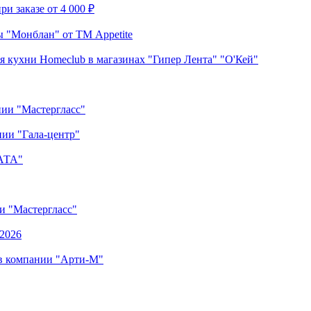
и заказе от 4 000 ₽
 "Монблан" от ТМ Appetite
я кухни Homeclub в магазинах "Гипер Лента" "О'Кей"
нии "Мастергласс"
ии "Гала-центр"
"АТА"
ии "Мастергласс"
.2026
 в компании "Арти-М"