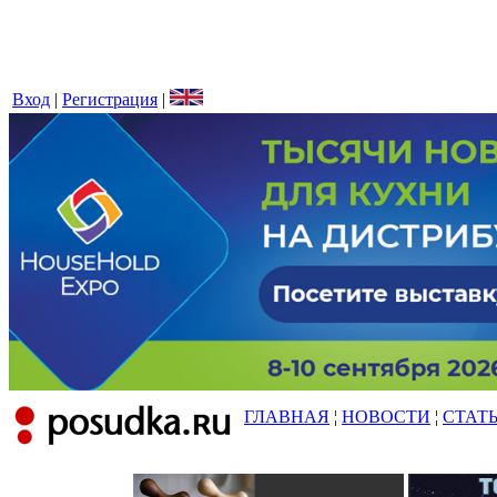
Вход
|
Регистрация
|
ГЛАВНАЯ
¦
НОВОСТИ
¦
СТАТ