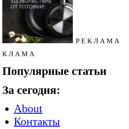
Р Е К Л А М А
К Л А М А
Популярные статьи
За сегодня:
About
Контакты