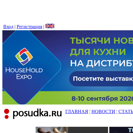
Вход
|
Регистрация
|
ГЛАВНАЯ
¦
НОВОСТИ
¦
СТАТ