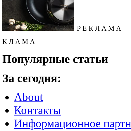
Р Е К Л А М А
К Л А М А
Популярные статьи
За сегодня:
About
Контакты
Информационное партн