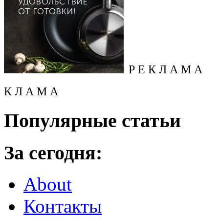
Р Е К Л А М А
К Л А М А
Популярные статьи
За сегодня:
About
Контакты