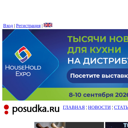
Вход
|
Регистрация
|
ГЛАВНАЯ
¦
НОВОСТИ
¦
СТАТ