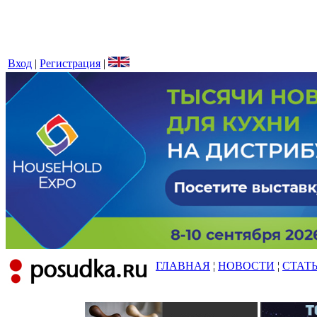
Вход
|
Регистрация
|
ГЛАВНАЯ
¦
НОВОСТИ
¦
СТАТ