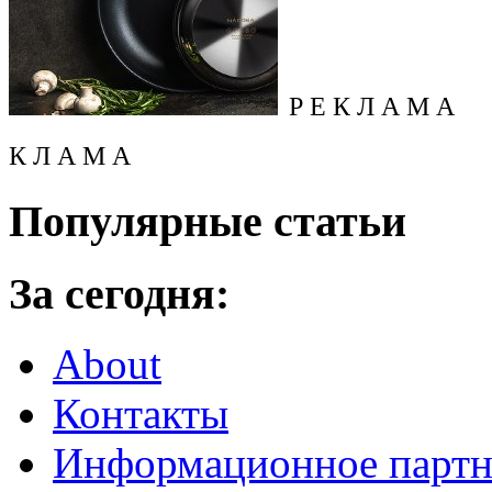
Р Е К Л А М А
К Л А М А
Популярные статьи
За сегодня:
About
Контакты
Информационное партн