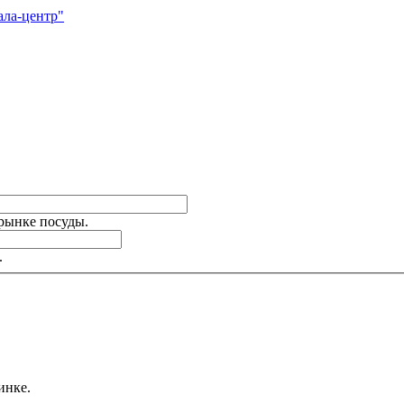
ала-центр"
 рынке посуды.
.
инке.