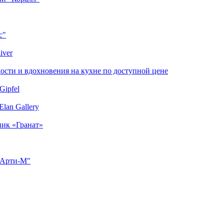
с"
iver
сти и вдохновения на кухне по доступной цене
Gipfel
lan Gallery
ник «Гранат»
"Арти-М"