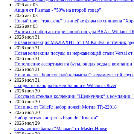
2026 авг 03
Акция от Fissman - "50% на второй товар"
2026 авг 03
Новый цвет "трюфель" в линейке форм из силикона "Хор
2026 авг 03
Акция на набор антипригарной посуды BRA в Williams Ol
2026 июл 31
Новая коллекция МАЛАХИТ от ТМ Kalitva: источник радо
2026 июл 31
Новая коллекция посуды из нержавеющей стали Versal от 
2026 июл 31
Пополнение ассортимента бутылок для воды в компании E
2026 июл 31
Новинка от "Борисовской керамики": керамический соус
2026 июл 31
Скидка на наборы ножей Samura в Williams Oliver
2026 июл 30
Посуда из стекла в коллекции "Щелкунчик" в компании 
2026 июл 30
Новинка от TalleR: набор ножей Мотив TR-22018
2026 июл 30
Набор литых кастрюль Esprado "Кварта"
2026 июл 29
Стеклянные банки "Маюми" от Master House
2026 июл 29