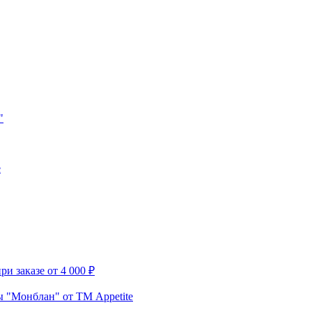
"
e
и заказе от 4 000 ₽
 "Монблан" от ТМ Appetite