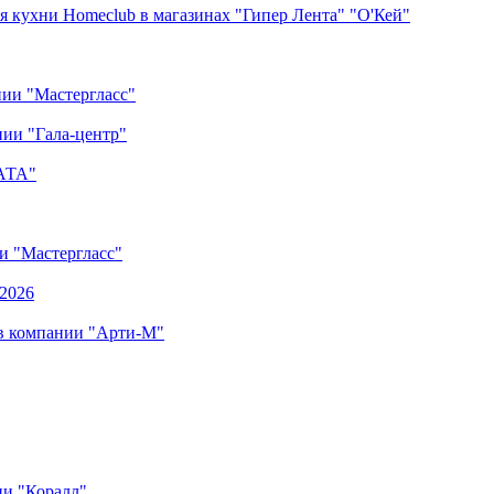
я кухни Homeclub в магазинах "Гипер Лента" "О'Кей"
нии "Мастергласс"
ии "Гала-центр"
"АТА"
ии "Мастергласс"
.2026
 в компании "Арти-М"
ии "Коралл"