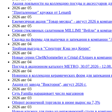
Акция лояльности на коллекцию посуды и аксессуаров дл
2026 авг 05
"Приталенные" кружки от Lenardi
2026 авг 05
Ежемесячная акция "Товар месяца" - август 2026 в компа
2026 авг 05
Серия стеклянных салатников MILLIMI "Вейли" в компан
2026 авг 05
Скидка на формы для выпечки и запекания в компании 
2026 авг 04
Тройная выгода в "Спецторг Кэш энд Керри"
2026 авг 04
Новые серии Chef&Sommelier и Cristal d'Arques в компан
2026 авг 04
Посуда в акционном каталоге METRO, 30.07.2026 - 12.08
2026 авг 04
Новинки в коллекции керамических форм для запекания
2026 авг 04
Акция от завода "Виктория", август 2026 г.
2026 авг 03
Сеть Familia наращивает число магазинов
2026 авг 03
Оборот розничной торговли в июне вырос на 7,3%
2026 авг 03
Новые кружки для пива из нержавеющей стали в компан