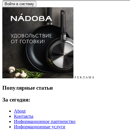
Р Е К Л А М А
Популярные статьи
За сегодня:
About
Контакты
Информационное партнерство
Информационные услуги