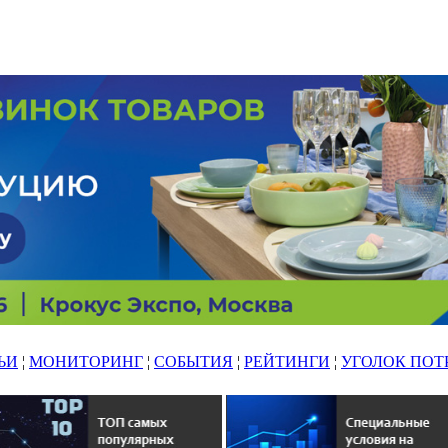
ЬИ
¦
МОНИТОРИНГ
¦
СОБЫТИЯ
¦
РЕЙТИНГИ
¦
УГОЛОК ПОТ