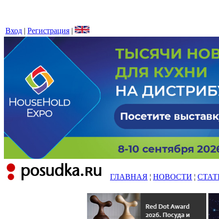
Вход
|
Регистрация
|
ГЛАВНАЯ
¦
НОВОСТИ
¦
СТАТ