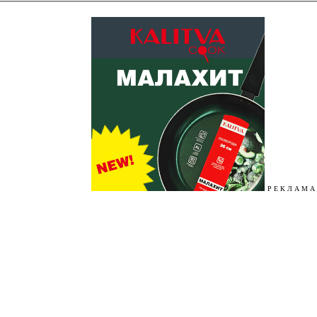
Р Е К Л А М А