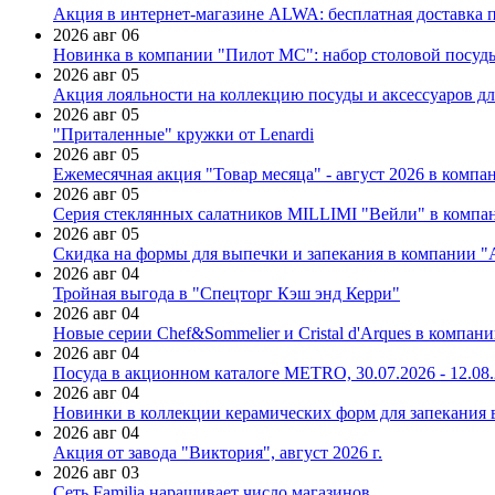
Акция в интернет-магазине ALWA: бесплатная доставка пр
2026 авг 06
Новинка в компании "Пилот МС": набор столовой посуды
2026 авг 05
Акция лояльности на коллекцию посуды и аксессуаров дл
2026 авг 05
"Приталенные" кружки от Lenardi
2026 авг 05
Ежемесячная акция "Товар месяца" - август 2026 в компа
2026 авг 05
Серия стеклянных салатников MILLIMI "Вейли" в компан
2026 авг 05
Скидка на формы для выпечки и запекания в компании 
2026 авг 04
Тройная выгода в "Спецторг Кэш энд Керри"
2026 авг 04
Новые серии Chef&Sommelier и Cristal d'Arques в компан
2026 авг 04
Посуда в акционном каталоге METRO, 30.07.2026 - 12.08
2026 авг 04
Новинки в коллекции керамических форм для запекания
2026 авг 04
Акция от завода "Виктория", август 2026 г.
2026 авг 03
Сеть Familia наращивает число магазинов