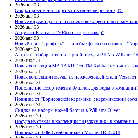
2026 авг 03
Оборот розничной торговли в июне вырос на 7,3%
2026 авг 03
Новые кружки для пива из нержавеющей стали в компан
2026 авг 03
Акция от Fissman - "50% на второй товар"
2026 авг 03
Новый цвет "трюфель" в линейке форм из силикона "Хор
2026 авг 03
Акция на набор антипригарной посуды BRA в Williams Ol
2026 июл 31
Новая коллекция МАЛАХИТ от ТМ Kalitva: источник радо
2026 июл 31
Новая коллекция посуды из нержавеющей стали Versal от 
2026 июл 31
Пополнение ассортимента бутылок для воды в компании E
2026 июл 31
Новинка от "Борисовской керамики": керамический соус
2026 июл 31
Скидка на наборы ножей Samura в Williams Oliver
2026 июл 30
Посуда из стекла в коллекции "Щелкунчик" в компании 
2026 июл 30
Новинка от TalleR: набор ножей Мотив TR-22018
2026 июл 30