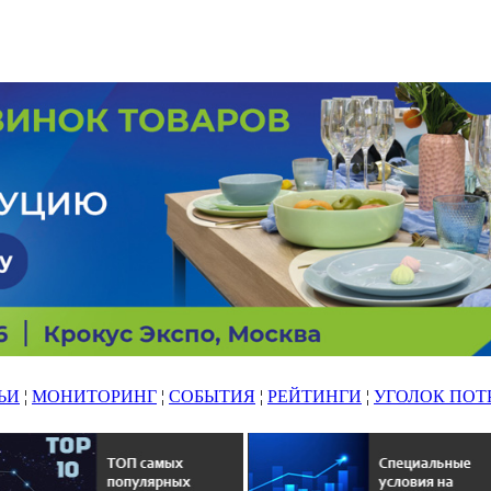
ЬИ
¦
МОНИТОРИНГ
¦
СОБЫТИЯ
¦
РЕЙТИНГИ
¦
УГОЛОК ПОТ