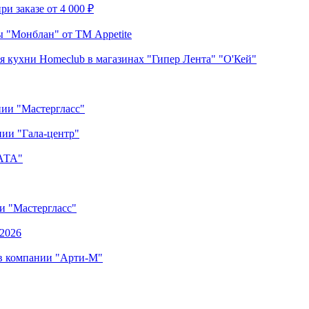
и заказе от 4 000 ₽
 "Монблан" от ТМ Appetite
я кухни Homeclub в магазинах "Гипер Лента" "О'Кей"
нии "Мастергласс"
ии "Гала-центр"
"АТА"
ии "Мастергласс"
.2026
 в компании "Арти-М"