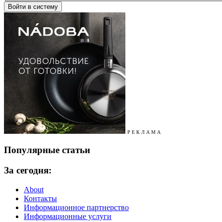
Р Е К Л А М А
Популярные статьи
За сегодня:
About
Контакты
Информационное партнерство
Информационные услуги