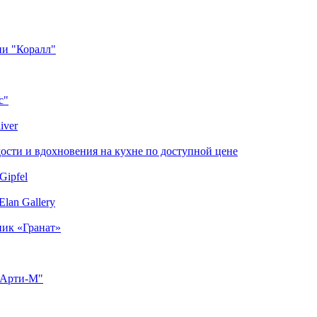
ии "Коралл"
с"
iver
сти и вдохновения на кухне по доступной цене
Gipfel
lan Gallery
ник «Гранат»
"Арти-М"