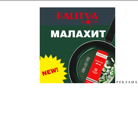
Р Е К Л А М А