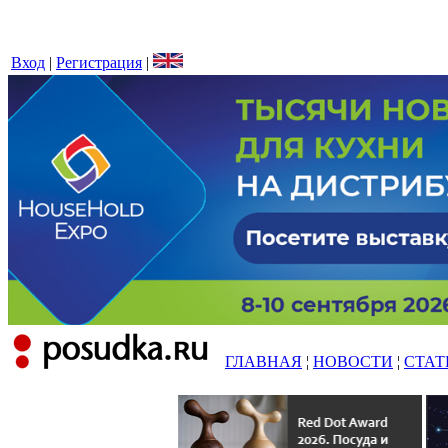
Вход
|
Регистрация
|
ГЛАВНАЯ
¦
НОВОСТИ
¦
СТАТ