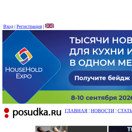
Вход
|
Регистрация
|
ГЛАВНАЯ
¦
НОВОСТИ
¦
СТАТ