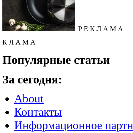
Р Е К Л А М А
К Л А М А
Популярные статьи
За сегодня:
About
Контакты
Информационное партн