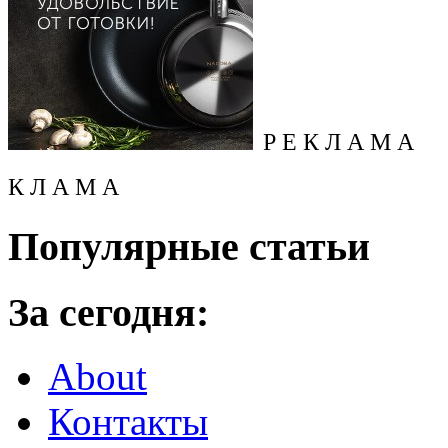
Р Е К Л А М А
К Л А М А
Популярные статьи
За сегодня:
About
Контакты