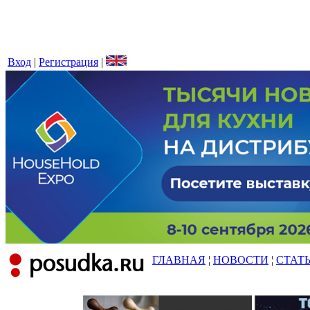
Вход
|
Регистрация
|
ГЛАВНАЯ
¦
НОВОСТИ
¦
СТАТ