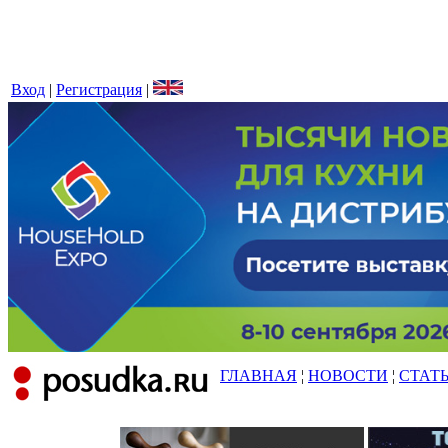
Вход
|
Регистрация
|
ГЛАВНАЯ
¦
НОВОСТИ
¦
СТАТ