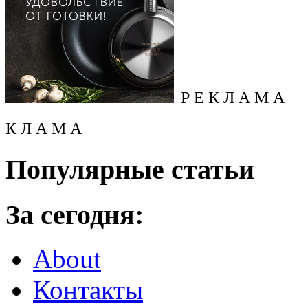
Р Е К Л А М А
К Л А М А
Популярные статьи
За сегодня:
About
Контакты