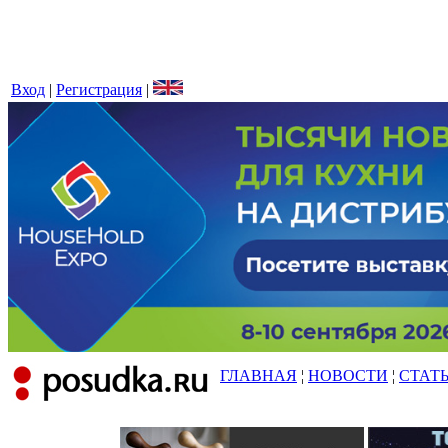
Вход
|
Регистрация
|
ГЛАВНАЯ
¦
НОВОСТИ
¦
СТАТ