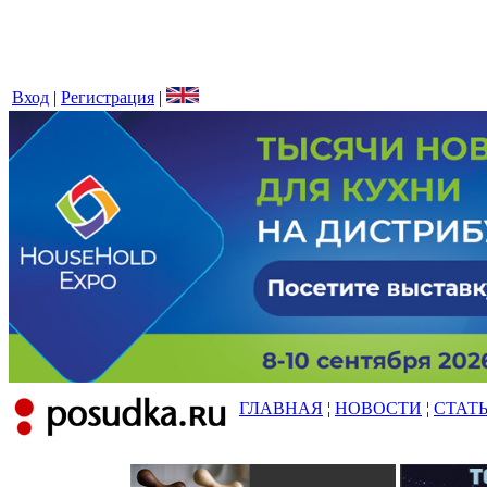
Вход
|
Регистрация
|
ГЛАВНАЯ
¦
НОВОСТИ
¦
СТАТ