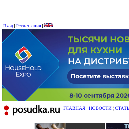
Вход
|
Регистрация
|
ГЛАВНАЯ
¦
НОВОСТИ
¦
СТАТ