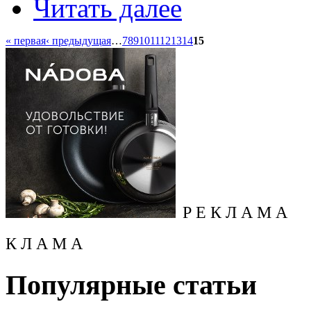
Читать далее
« первая
‹ предыдущая
…
7
8
9
10
11
12
13
14
15
Р Е К Л А М А
К Л А М А
Популярные статьи