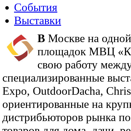
События
Выставки
В
Москве на одной
площадок МВЦ «Кр
свою работу межд
специализированные выста
Expo, OutdoorDacha, Chri
ориентированные на круп
дистрибьюторов рынка пос
товаров для дома, дачи, р