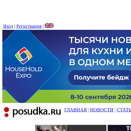
Вход
|
Регистрация
|
ГЛАВНАЯ
¦
НОВОСТИ
¦
СТАТ