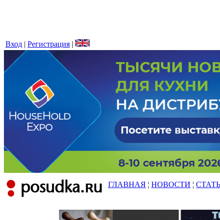
Вход
|
Регистрация
|
ГЛАВНАЯ
¦
НОВОСТИ
¦
СТАТ