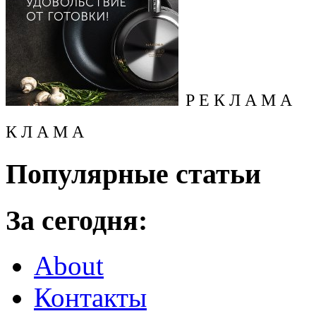
Р Е К Л А М А
К Л А М А
Популярные статьи
За сегодня:
About
Контакты