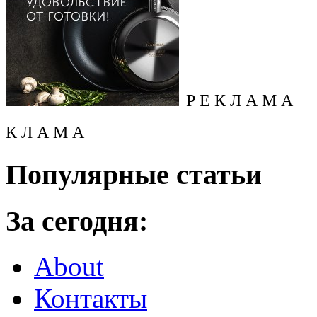
Р Е К Л А М А
К Л А М А
Популярные статьи
За сегодня:
About
Контакты