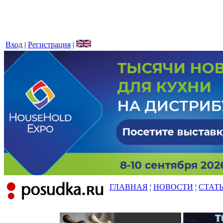
Вход
|
Регистрация
|
ГЛАВНАЯ
¦
НОВОСТИ
¦
СТАТ