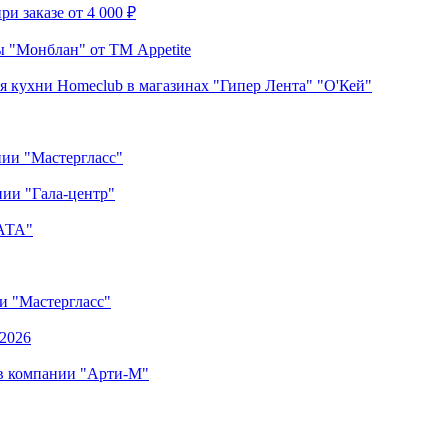
и заказе от 4 000 ₽
 "Монблан" от ТМ Appetite
я кухни Homeclub в магазинах "Гипер Лента" "О'Кей"
нии "Мастергласс"
ии "Гала-центр"
"АТА"
ии "Мастергласс"
.2026
 в компании "Арти-М"