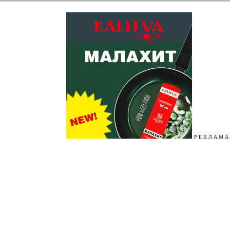
Р Е К Л А М А