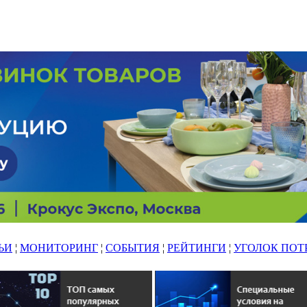
ЬИ
¦
МОНИТОРИНГ
¦
СОБЫТИЯ
¦
РЕЙТИНГИ
¦
УГОЛОК ПОТ