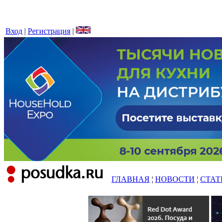
Вход
|
Регистрация
|
ГЛАВНАЯ
¦
НОВОСТИ
¦
СТАТ