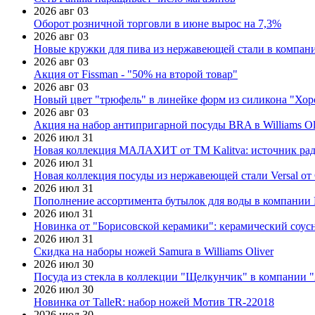
2026 авг 03
Оборот розничной торговли в июне вырос на 7,3%
2026 авг 03
Новые кружки для пива из нержавеющей стали в компан
2026 авг 03
Акция от Fissman - "50% на второй товар"
2026 авг 03
Новый цвет "трюфель" в линейке форм из силикона "Хор
2026 авг 03
Акция на набор антипригарной посуды BRA в Williams Ol
2026 июл 31
Новая коллекция МАЛАХИТ от ТМ Kalitva: источник радо
2026 июл 31
Новая коллекция посуды из нержавеющей стали Versal от 
2026 июл 31
Пополнение ассортимента бутылок для воды в компании E
2026 июл 31
Новинка от "Борисовской керамики": керамический соус
2026 июл 31
Скидка на наборы ножей Samura в Williams Oliver
2026 июл 30
Посуда из стекла в коллекции "Щелкунчик" в компании 
2026 июл 30
Новинка от TalleR: набор ножей Мотив TR-22018
2026 июл 30