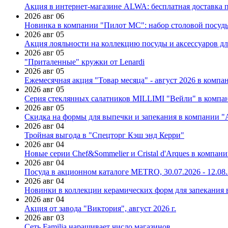
Акция в интернет-магазине ALWA: бесплатная доставка пр
2026 авг 06
Новинка в компании "Пилот МС": набор столовой посуды
2026 авг 05
Акция лояльности на коллекцию посуды и аксессуаров дл
2026 авг 05
"Приталенные" кружки от Lenardi
2026 авг 05
Ежемесячная акция "Товар месяца" - август 2026 в компа
2026 авг 05
Серия стеклянных салатников MILLIMI "Вейли" в компан
2026 авг 05
Скидка на формы для выпечки и запекания в компании 
2026 авг 04
Тройная выгода в "Спецторг Кэш энд Керри"
2026 авг 04
Новые серии Chef&Sommelier и Cristal d'Arques в компан
2026 авг 04
Посуда в акционном каталоге METRO, 30.07.2026 - 12.08
2026 авг 04
Новинки в коллекции керамических форм для запекания
2026 авг 04
Акция от завода "Виктория", август 2026 г.
2026 авг 03
Сеть Familia наращивает число магазинов