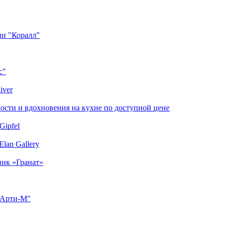
ии "Коралл"
с"
iver
сти и вдохновения на кухне по доступной цене
Gipfel
lan Gallery
ник «Гранат»
"Арти-М"