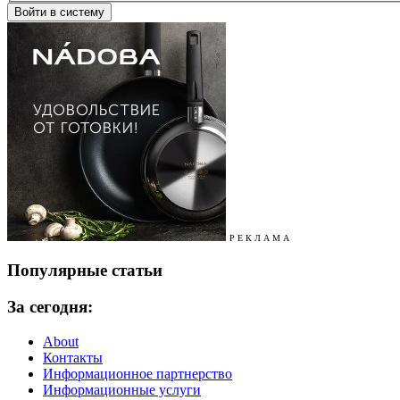
Р Е К Л А М А
Популярные статьи
За сегодня:
About
Контакты
Информационное партнерство
Информационные услуги